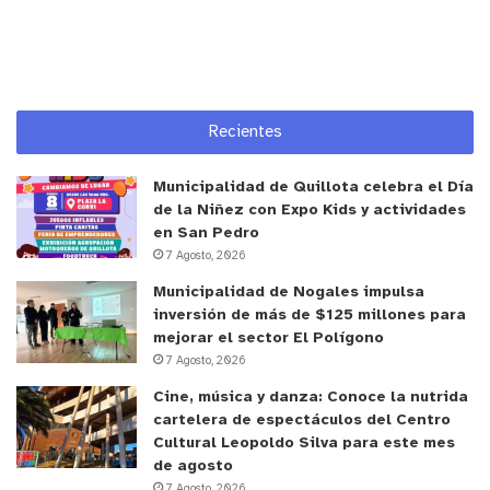
disposición, pero ofrece un goce más estable y
enriquecedor. “Hacer cosas que no sirven para
nada práctico, como leer o estar con la familia, es
precisamente lo que más nos descansa y nos
devuelve energía y sentido”, explica
Cristian
Recientes
Rodríguez
, doctor en Psicología Científica.
Municipalidad de Quillota celebra el Día
Beneficios para la salud mental y la creatividad
de la Niñez con Expo Kids y actividades
en San Pedro
Desde la psicología del bienestar, el ocio se asocia
7 Agosto, 2026
directamente a emociones positivas, mayor
Municipalidad de Nogales impulsa
satisfacción vital y una mejor salud mental. “Las
inversión de más de $125 millones para
actividades que disfrutamos, sin la presión del
mejorar el sector El Polígono
7 Agosto, 2026
rendimiento, ayudan a reducir el estrés”, afirma
Valeria Ibarra
, académica y coach organizacional.
Cine, música y danza: Conoce la nutrida
cartelera de espectáculos del Centro
Cultural Leopoldo Silva para este mes
La experta agrega que el cuerpo y el cerebro
de agosto
necesitan pausas reales para bajar el cortisol,
7 Agosto, 2026