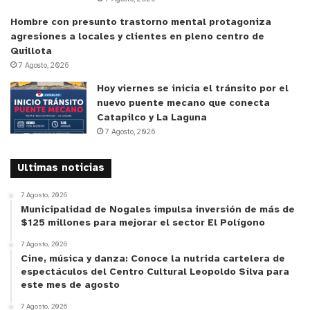
recargarse y abrir espacio a nuevas ideas. No es
Hombre con presunto trastorno mental protagoniza
casual, subrayan, que muchas creaciones
agresiones a locales y clientes en pleno centro de
culturales hayan surgido en momentos de ocio y
Quillota
7 Agosto, 2026
contemplación: “La creatividad difícilmente florece
en medio de la prisa constante”.
Hoy viernes se inicia el tránsito por el
nuevo puente mecano que conecta
Catapilco y La Laguna
En esa línea, las vacaciones no son solo un alto en
7 Agosto, 2026
el trabajo, sino una oportunidad para reconectar
con lo esencial y
cultivar un ocio que permita
Ultimas noticias
volver con mayor claridad, energía y propósito
.
7 Agosto, 2026
Municipalidad de Nogales impulsa inversión de más de
y tú, ¿qué opinas?
$125 millones para mejorar el sector El Polígono
7 Agosto, 2026
Cine, música y danza: Conoce la nutrida cartelera de
espectáculos del Centro Cultural Leopoldo Silva para
este mes de agosto
7 Agosto, 2026