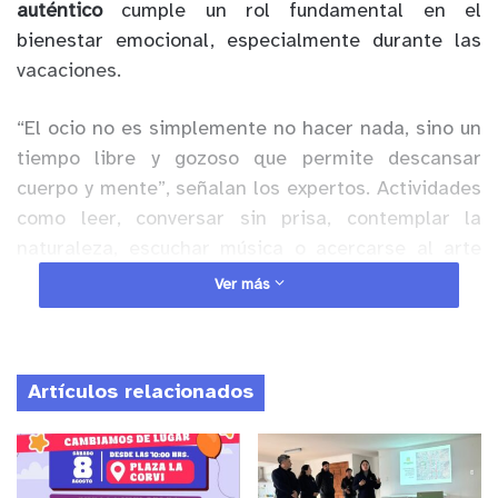
auténtico
cumple un rol fundamental en el
bienestar emocional, especialmente durante las
vacaciones.
“El ocio no es simplemente no hacer nada, sino un
tiempo libre y gozoso que permite descansar
cuerpo y mente”, señalan los expertos. Actividades
como leer, conversar sin prisa, contemplar la
naturaleza, escuchar música o acercarse al arte
forman parte de un descanso profundo que,
Ver más
paradójicamente, entrega sentido al trabajo
cotidiano.
Artículos relacionados
Anuncio Patrocinado
El académico
Manuel Martín Vial
, doctor (c) en
Filosofía y parte del Centro de Estudios Generales
de la Universidad de los Andes, plantea que “el