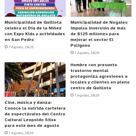
ocio no es ausencia de obligaciones, sino una
actividad libre y significativa. Si la vida se redujera
solo a producir y consumir, no habría una
Municipalidad de Quillota
Municipalidad de Nogales
celebra el Día de la Niñez
impulsa inversión de más
diferencia sustancial con el mundo animal”.
con Expo Kids y actividades
de $125 millones para
en San Pedro
mejorar el sector El
Polígono
El riesgo del “descanso vacío”
7 Agosto, 2026
7 Agosto, 2026
Dormir más o cambiar de rutina es necesario, pero
limitar las vacaciones al consumo pasivo —como
Hombre con presunto
trastorno mental
maratonear series o desplazarse sin pausa por
protagoniza agresiones a
redes sociales— puede generar tedio y una
locales y clientes en pleno
centro de Quillota
sensación de vacío. Según los especialistas, ese
7 Agosto, 2026
tipo de descanso no siempre produce una
Cine, música y danza:
recuperación profunda ni duradera.
Conoce la nutrida cartelera
de espectáculos del Centro
Cultural Leopoldo Silva
En contraste, el ocio entendido como experiencia
para este mes de agosto
significativa suele requerir un poco más de
7 Agosto, 2026