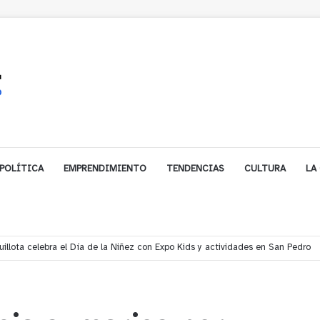
POLÍTICA
EMPRENDIMIENTO
TENDENCIAS
CULTURA
LA
gales impulsa inversión de más de $125 millones para mejorar el sector El P