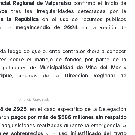
ncial Regional de Valparaíso
confirmó el inicio de
vos
tras las irregularidades detectadas por la
de la República
en el uso de recursos públicos
tar el
megaincendio de 2024
en la Región de
da luego de que el ente contralor diera a conocer
ntes sobre el manejo de fondos por parte de la
cipalidades de
Municipalidad de Viña del Mar
y
ilpué
, además de la
Dirección Regional de
Anuncio Patrocinado
28 de 2025
, en el caso específico de la Delegación
taron
pagos por más de $586 millones sin respaldo
 adquisiciones realizadas durante la emergencia. A
ales sobreprecios
y el
uso injustificado del trato