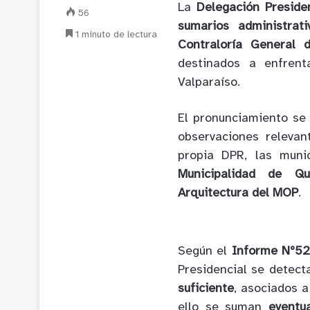
La
Delegación Preside
56
sumarios administrati
1 minuto de lectura
Contraloría General 
destinados a enfren
Valparaíso.
El pronunciamiento se 
observaciones releva
propia DPR, las muni
Municipalidad de Qu
Arquitectura del MOP
.
Según el
Informe N°5
Presidencial se detec
suficiente
, asociados a
ello se suman
eventu