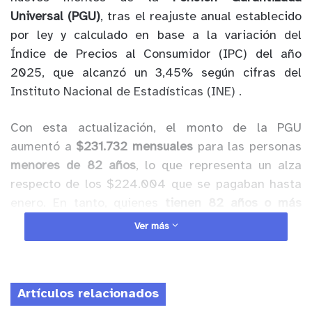
Universal (PGU)
, tras el reajuste anual establecido
por ley y calculado en base a la variación del
Índice de Precios al Consumidor (IPC) del año
2025, que alcanzó un 3,45% según cifras del
Instituto Nacional de Estadísticas (INE) .
Con esta actualización, el monto de la PGU
aumentó a
$231.732 mensuales
para las personas
menores de 82 años
, lo que representa un alza
respecto de los $224.004 que se pagaban hasta
enero. En tanto, quienes
tienen 82 años o más
pasaron de recibir $250.000 a
$250.275
Ver más
mensuales
, considerando que este grupo ya había
experimentado un incremento en septiembre
pasado, en el marco de la Reforma Previsional .
Artículos relacionados