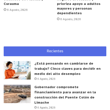
Curauma
prioriza apoyo a adultos
precisando además que los nuevos montos se
mayores y personas
6 Agosto, 2026
pagan junto con la pensión correspondiente a
dependientes
febrero de 2026 .
6 Agosto, 2026
Finalmente, se recordó que
el aumento de la PGU
se aplica de manera automática
, por lo que
no
requiere postulación ni trámites adicionales
para
quienes ya son beneficiarios del sistema .
Recientes
y tú, ¿qué opinas?
¿Está pensando en cambiarse de
trabajo? Cinco claves para decidir en
medio del alto desempleo
6 Agosto, 2026
Gobernador compromete
financiamiento para avanzar en la
construcción del Puente Colón de
Limache
6 Agosto, 2026