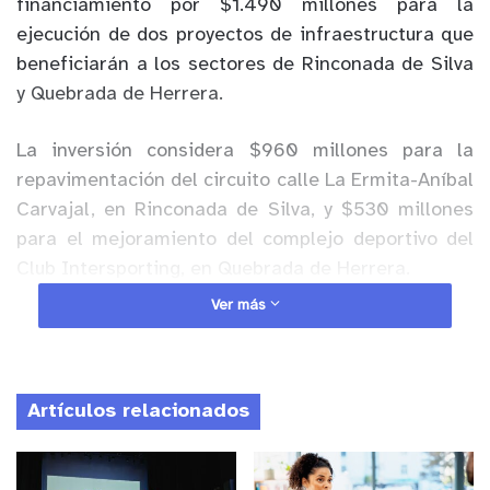
financiamiento por $1.490 millones para la
ejecución de dos proyectos de infraestructura que
beneficiarán a los sectores de Rinconada de Silva
y Quebrada de Herrera.
La inversión considera $960 millones para la
repavimentación del circuito calle La Ermita-Aníbal
Carvajal, en Rinconada de Silva, y $530 millones
para el mejoramiento del complejo deportivo del
Club Intersporting, en Quebrada de Herrera.
Ver más
Anuncio Patrocinado
El alcalde Mauricio Quiroz destacó que estas obras
son resultado de una planificación sostenida y del
Artículos relacionados
trabajo técnico desarrollado por los equipos
municipales, especialmente por la Secretaría de
Planificación. Además, agradeció el respaldo del