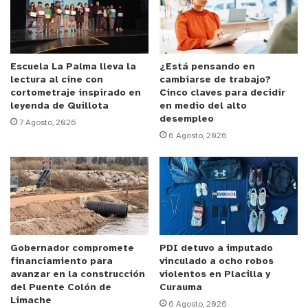
Gobierno Regional, del CORE y de los consejeros
de la Provincia de San Felipe.
“Siempre hemos dicho que obras de esta magnitud
Escuela La Palma lleva la
¿Está pensando en
lectura al cine con
cambiarse de trabajo?
son el resultado de un trabajo planificado,
cortometraje inspirado en
Cinco claves para decidir
metódico y de mediano plazo”, señaló el jefe
leyenda de Quillota
en medio del alto
desempleo
comunal, recalcando que los proyectos incorporan
7 Agosto, 2026
6 Agosto, 2026
criterios de equidad, inclusión y respuesta a
demandas comunitarias.
La repavimentación contempla 793 metros de
calzada, construcción de veredas con accesibilidad
universal, zonas de estacionamiento, señalización,
Gobernador compromete
PDI detuvo a imputado
demarcación y reposición de atraviesos bajo
financiamiento para
vinculado a ocho robos
calzada.
avanzar en la construcción
violentos en Placilla y
del Puente Colón de
Curauma
Limache
En tanto, el mejoramiento del recinto deportivo
6 Agosto, 2026