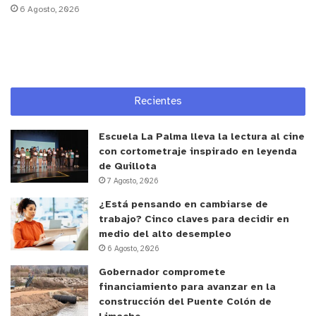
6 Agosto, 2026
considera iluminación led para la cancha, con
cuatro torres de 20 metros, además de graderías
inclusivas con capacidad para 496 usuarios.
“Estas inversiones son parte de una cartera de
Recientes
proyectos que aborda distintas áreas del
desarrollo social de Putaendo, obras que en
Escuela La Palma lleva la lectura al cine
definitiva permiten mejorar la vida de nuestras
con cortometraje inspirado en leyenda
comunidades”, concluyó el alcalde Quiroz.
de Quillota
7 Agosto, 2026
y tú, ¿qué opinas?
¿Está pensando en cambiarse de
trabajo? Cinco claves para decidir en
medio del alto desempleo
6 Agosto, 2026
Gobernador compromete
financiamiento para avanzar en la
construcción del Puente Colón de