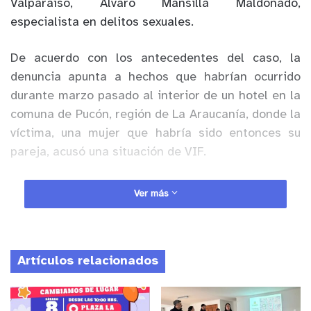
Valparaíso, Álvaro Mansilla Maldonado,
especialista en delitos sexuales.
De acuerdo con los antecedentes del caso, la
denuncia apunta a hechos que habrían ocurrido
durante marzo pasado al interior de un hotel en la
comuna de Pucón, región de La Araucanía, donde la
víctima, una mujer que habría sido entonces su
pareja, acusó una situación de VIF.
Anuncio Patrocinado
Ver más
La investigación penal quedó radicada en la
Fiscalía Regional de La Araucanía, debido a que los
presuntos hechos denunciados se habrían
Artículos relacionados
registrado en esa zona. Sin embargo, parte de las
diligencias son desarrolladas por la PDI de
Limache, comuna donde fue ingresada la denuncia