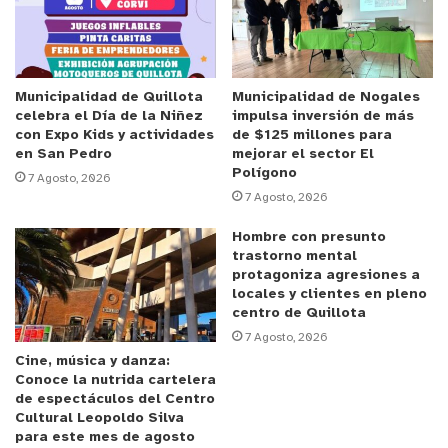
por parte de la víctima, quien también sería
abogada y funcionaria del Ministerio Público.
En el marco de la causa, el Juzgado de Garantía de
Municipalidad de Quillota
Municipalidad de Nogales
celebra el Día de la Niñez
impulsa inversión de más
Temuco decretó contra Mansilla la medida
con Expo Kids y actividades
de $125 millones para
cautelar de prohibición de acercarse a la víctima.
en San Pedro
mejorar el sector El
Polígono
7 Agosto, 2026
7 Agosto, 2026
Paralelamente, la Fiscalía Regional de Valparaíso
resolvió aplicar una suspensión administrativa al
Hombre con presunto
fiscal adjunto mientras avanza el proceso
trastorno mental
protagoniza agresiones a
investigativo.
locales y clientes en pleno
centro de Quillota
y tú, ¿qué opinas?
7 Agosto, 2026
Cine, música y danza:
Conoce la nutrida cartelera
de espectáculos del Centro
Cultural Leopoldo Silva
para este mes de agosto