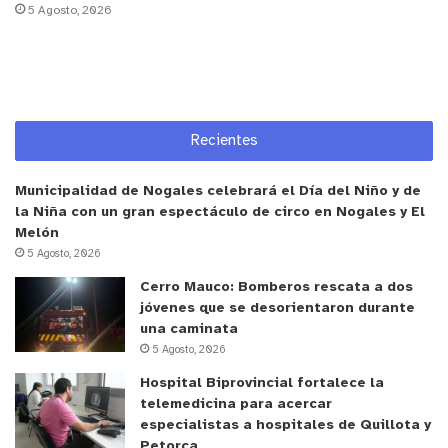
5 Agosto, 2026
Sin embargo, pese al mayor reconocimiento social,
el abandono animal sigue siendo una realidad. Por
eso, la profesional subrayó que la educación es
clave para evitar adopciones impulsivas y
Recientes
promover decisiones responsables.
Municipalidad de Nogales celebrará el Día del Niño y de
“Muchas situaciones de abandono tienen relación
la Niña con un gran espectáculo de circo en Nogales y El
con adopciones impulsivas o con personas que
Melón
desconocen las necesidades reales de una
5 Agosto, 2026
mascota. Tener un animal implica tiempo, cuidados
Cerro Mauco: Bomberos rescata a dos
y compromiso”, indicó.
jóvenes que se desorientaron durante
una caminata
5 Agosto, 2026
La veterinaria recordó que adoptar no debe
Hospital Biprovincial fortalece la
depender solo de la apariencia del animal, sino
telemedicina para acercar
también de su energía, temperamento y
especialistas a hospitales de Quillota y
compatibilidad con la familia. “Estamos hablando
Petorca