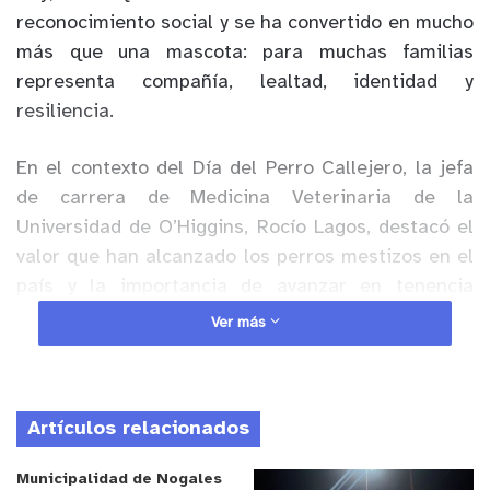
reconocimiento social y se ha convertido en mucho
más que una mascota: para muchas familias
representa compañía, lealtad, identidad y
resiliencia.
En el contexto del Día del Perro Callejero, la jefa
de carrera de Medicina Veterinaria de la
Universidad de O’Higgins, Rocío Lagos, destacó el
valor que han alcanzado los perros mestizos en el
país y la importancia de avanzar en tenencia
responsable.
Ver más
Anuncio Patrocinado
“Que el quiltro sea considerado parte de nuestra
Artículos relacionados
identidad cultural es un acto de justicia.
Representa la mezcla, la adaptación al cambio y el
Municipalidad de Nogales