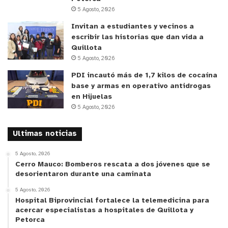
de relaciones que pueden durar entre 12 y 20 años.
5 Agosto, 2026
Por eso la adopción debe ser una decisión donde
Invitan a estudiantes y vecinos a
participen tanto el corazón como la razón”,
escribir las historias que dan vida a
Quillota
sostuvo.
5 Agosto, 2026
PDI incautó más de 1,7 kilos de cocaína
Finalmente, Lagos destacó el rol de las mascotas
base y armas en operativo antidrogas
en el bienestar emocional, al favorecer rutinas,
en Hijuelas
actividad física y compañía, especialmente en
5 Agosto, 2026
niños, adultos y personas mayores.
Ultimas noticias
y tú, ¿qué opinas?
5 Agosto, 2026
Cerro Mauco: Bomberos rescata a dos jóvenes que se
desorientaron durante una caminata
5 Agosto, 2026
Hospital Biprovincial fortalece la telemedicina para
acercar especialistas a hospitales de Quillota y
Petorca