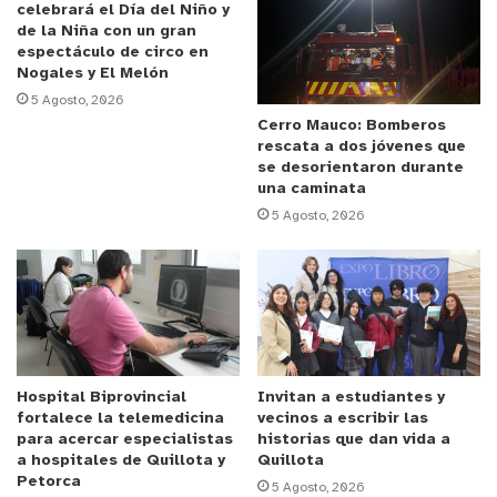
espíritu que ha acompañado históricamente a
celebrará el Día del Niño y
de la Niña con un gran
nuestras ciudades y campos. Hoy ya no es un perro
espectáculo de circo en
invisible, sino un símbolo de resiliencia, compañía
Nogales y El Melón
e identidad colectiva”, afirmó.
5 Agosto, 2026
Cerro Mauco: Bomberos
rescata a dos jóvenes que
Desde el punto de vista veterinario, la especialista
se desorientaron durante
explicó que los perros mestizos suelen presentar
una caminata
una amplia diversidad genética, lo que puede
5 Agosto, 2026
reducir la predisposición a algunas enfermedades
hereditarias asociadas a ciertas razas puras.
Además, resaltó su capacidad de adaptación a
distintos entornos familiares.
“Son animales muy perceptivos, agradecidos y
Hospital Biprovincial
Invitan a estudiantes y
fortalece la telemedicina
vecinos a escribir las
resilientes. Cuando encuentran un hogar seguro
para acercar especialistas
historias que dan vida a
generan vínculos muy estrechos con sus tutores y
a hospitales de Quillota y
Quillota
desarrollan una lealtad única”, señaló Lagos.
Petorca
5 Agosto, 2026