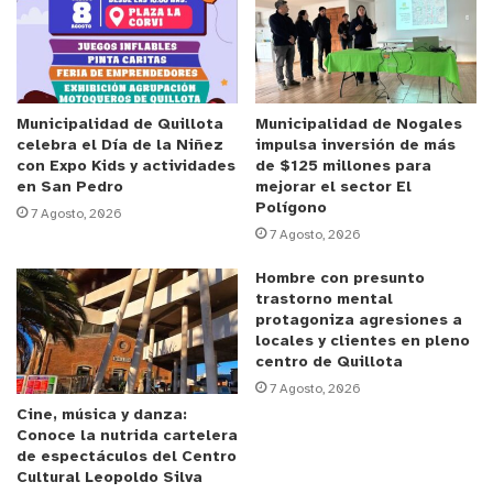
“El trabajo de análisis criminal permitió establecer
que la mujer se dedicaba al traslado de sustancias
ilícitas entre distintas comunas de la región. Para
evitar ser detectada y sortear las fiscalizaciones
Municipalidad de Quillota
Municipalidad de Nogales
celebra el Día de la Niñez
impulsa inversión de más
de las fuerzas de orden, la detenida utilizaba
con Expo Kids y actividades
de $125 millones para
estratégicamente horarios nocturnos en sus
en San Pedro
mejorar el sector El
Polígono
desplazamientos”, señaló la oficial policial.
7 Agosto, 2026
7 Agosto, 2026
De acuerdo con la información entregada por la
Hombre con presunto
PDI, la mujer pretendía trasladar la droga desde
trastorno mental
protagoniza agresiones a
Viña del Mar hacia Valparaíso, por lo que las
locales y clientes en pleno
diligencias continúan con el objetivo de determinar
centro de Quillota
si existen otras personas involucradas en una
7 Agosto, 2026
Cine, música y danza:
eventual red de actividad ilícita en la zona.
Conoce la nutrida cartelera
de espectáculos del Centro
Por instrucción del Ministerio Público, la detenida
Cultural Leopoldo Silva