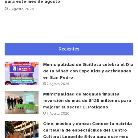
para este mes de agosto
fue puesta a disposición del Juzgado de Garantía
7 Agosto, 2026
de Valparaíso para su formalización, instancia en
que el tribunal decretó la medida cautelar de
prisión preventiva.
y tú, ¿qué opinas?
Recientes
Municipalidad de Quillota celebra el Día
de la Niñez con Expo Kids y actividades
en San Pedro
7 Agosto, 2026
Municipalidad de Nogales impulsa
inversión de más de $125 millones para
mejorar el sector El Polígono
7 Agosto, 2026
Cine, música y danza: Conoce la nutrida
cartelera de espectáculos del Centro
Cultural Leopoldo Silva para este mes