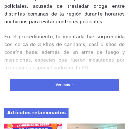
policiales, acusada de trasladar droga entre
distintas comunas de la región durante horarios
nocturnos para evitar controles policiales.
En el procedimiento, la imputada fue sorprendida
con cerca de 3 kilos de cannabis, casi 6 kilos de
cocaína base, además de un arma de fuego y
municiones, especies que fueron incautadas por
los equipos especializados de la PDI.
Anuncio Patrocinado
Ver más
Según explicó la jefa de la Briant Valparaíso,
comisaria Paulina González, el trabajo de análisis
criminal permitió establecer la dinámica utilizada
Artículos relacionados
por la mujer para movilizar sustancias ilícitas en la
zona.