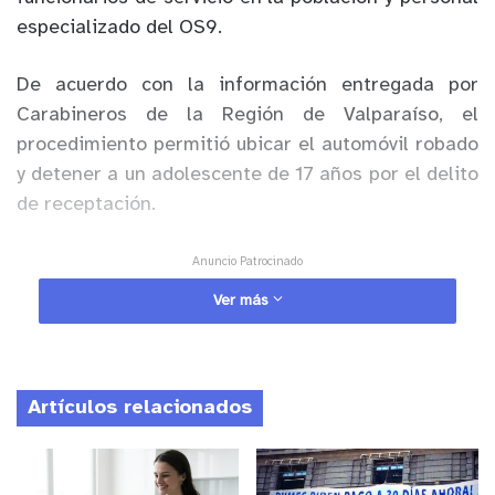
especializado del OS9.
De acuerdo con la información entregada por
Carabineros de la Región de Valparaíso, el
procedimiento permitió ubicar el automóvil robado
y detener a un adolescente de 17 años por el delito
de receptación.
Anuncio Patrocinado
Durante la fiscalización, el joven no pudo acreditar
Ver más
la procedencia de diversas especies que mantenía
en su poder, entre ellas cajas con productos
tecnológicos, las que fueron levantadas como
Artículos relacionados
evidencia por personal policial.
Tras las diligencias, el vehículo fue recuperado y