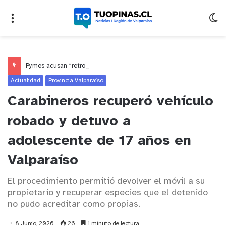
Pymes acusan “retroceso injusto” y exigen al Congreso rechazar veto que elimina el pago oportuno a 30 días
Actualidad
Provincia Valparaíso
Carabineros recuperó vehículo
robado y detuvo a
adolescente de 17 años en
Valparaíso
El procedimiento permitió devolver el móvil a su
propietario y recuperar especies que el detenido
no pudo acreditar como propias.
8 Junio, 2026
26
1 minuto de lectura