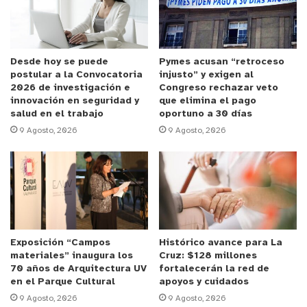
devuelto a su propietario por instrucción del
Ministerio Público, mientras que el adolescente
quedó a disposición de la justicia para el
respectivo control de detención.
Desde hoy se puede
Pymes acusan “retroceso
postular a la Convocatoria
injusto” y exigen al
2026 de investigación e
Congreso rechazar veto
y tú, ¿qué opinas?
innovación en seguridad y
que elimina el pago
salud en el trabajo
oportuno a 30 días
9 Agosto, 2026
9 Agosto, 2026
Exposición “Campos
Histórico avance para La
materiales” inaugura los
Cruz: $128 millones
70 años de Arquitectura UV
fortalecerán la red de
en el Parque Cultural
apoyos y cuidados
9 Agosto, 2026
9 Agosto, 2026