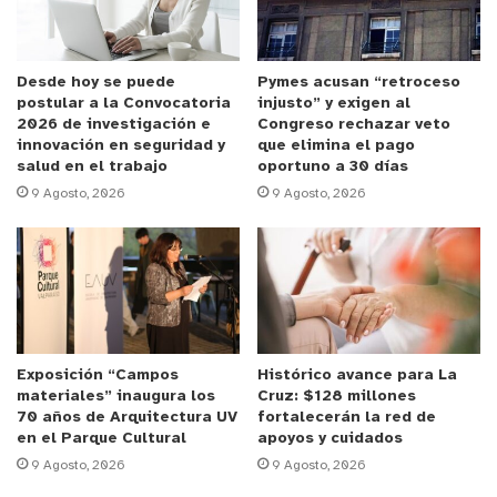
ilícito investigado.
Los dos detenidos fueron puestos a disposición de
Desde hoy se puede
Pymes acusan “retroceso
postular a la Convocatoria
injusto” y exigen al
la justicia para el respectivo control de detención y
2026 de investigación e
Congreso rechazar veto
la continuación de las diligencias
innovación en seguridad y
que elimina el pago
correspondientes.
salud en el trabajo
oportuno a 30 días
9 Agosto, 2026
9 Agosto, 2026
y tú, ¿qué opinas?
Exposición “Campos
Histórico avance para La
materiales” inaugura los
Cruz: $128 millones
70 años de Arquitectura UV
fortalecerán la red de
en el Parque Cultural
apoyos y cuidados
9 Agosto, 2026
9 Agosto, 2026