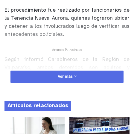
El procedimiento fue realizado por funcionarios de
la Tenencia Nueva Aurora, quienes lograron ubicar
y detener a los involucrados luego de verificar sus
antecedentes policiales.
Anuncio Patrocinado
Según informó Carabineros de la Región de
Valparaíso, ambos detenidos son adultos y
mantienen un amplio prontuario policial. Además,
Ver más
uno de ellos registraba una orden de aprehensión
vigente por un delito similar.
Artículos relacionados
Durante el procedimiento, personal policial
recuperó diversas especies que quedaron como
evidencia, entre ellas bolsos, equipos electrónicos
y otros artículos que habrían estado vinculados al