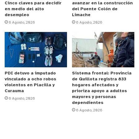
Cinco claves para decidir
avanzar en la construcción
La encargada de Deportes Municipal, Yoceline
en medio del alto
del Puente Colón de
desempleo
Limache
García, explicó que este espacio nace con el
6 Agosto, 2026
6 Agosto, 2026
propósito de fortalecer distintas habilidades
personales de las participantes. “Este taller es un
espacio, una iniciativa orientada a fortalecer la
seguridad, la confianza y también el bienestar
integral de las participantes, logrando entregar
herramientas prácticas de autocuidado, de
PDI detuvo a imputado
Sistema frontal: Provincia
prevención y para reaccionar ante situaciones de
vinculado a ocho robos
de Quillota registra 833
riesgo, promoviendo además la confianza corporal
violentos en Placilla y
hogares afectados y
Curauma
prioriza apoyo a adultos
y el establecimiento de límites de manera
mayores y personas
6 Agosto, 2026
asertiva”, señaló.
dependientes
6 Agosto, 2026
Respecto al funcionamiento del taller, García
detalló que “se lleva a cabo los días martes y
jueves en la sede Villa Los Ilustres, ubicada en