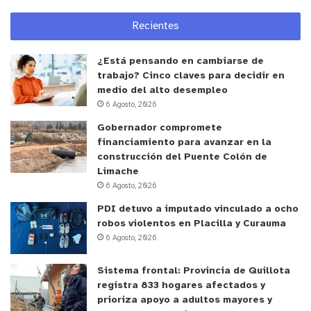
Hans Behn N.º 93, los martes de 19:30 a 21:00
horas y los jueves de 18:30 a 20:00 horas. Las
Recientes
interesadas pueden inscribirse directamente en el
lugar durante los horarios de funcionamiento del
¿Está pensando en cambiarse de
trabajo? Cinco claves para decidir en
taller”.
medio del alto desempleo
6 Agosto, 2026
Desde el municipio extienden la invitación a las
Gobernador compromete
vecinas de La Cruz a sumarse a este taller, que
financiamiento para avanzar en la
busca entregar herramientas útiles para
construcción del Puente Colón de
Limache
desenvolverse con mayor seguridad, fortalecer la
6 Agosto, 2026
confianza personal y fomentar el autocuidado en
PDI detuvo a imputado vinculado a ocho
un espacio de aprendizaje y desarrollo
robos violentos en Placilla y Curauma
comunitario.
6 Agosto, 2026
y tú, ¿qué opinas?
Sistema frontal: Provincia de Quillota
registra 833 hogares afectados y
prioriza apoyo a adultos mayores y