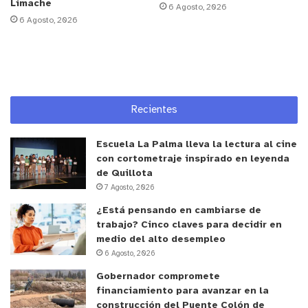
Limache
Para solicitar esta atención, los usuarios o
6 Agosto, 2026
6 Agosto, 2026
cuidadores deben llamar o escribir por WhatsApp
al
+56 9 4683 0116
, indicando nombre, RUT,
teléfono y domicilio de la persona a vacunar.
Además, se retomó la estrategia
“Vacunación en tu
Recientes
Barrio”
, llevando equipos de salud a distintos
sectores de la comuna.
Escuela La Palma lleva la lectura al cine
con cortometraje inspirado en leyenda
Desde SaludQuillota reiteraron el llamado a no
de Quillota
7 Agosto, 2026
esperar el peak de enfermedades respiratorias y
aprovechar las próximas semanas para completar
¿Está pensando en cambiarse de
trabajo? Cinco claves para decidir en
la protección contra la influenza.
medio del alto desempleo
6 Agosto, 2026
y tú, ¿qué opinas?
Gobernador compromete
financiamiento para avanzar en la
construcción del Puente Colón de