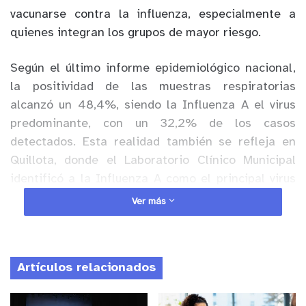
vacunarse contra la influenza, especialmente a
quienes integran los grupos de mayor riesgo.
Según el último informe epidemiológico nacional,
la positividad de las muestras respiratorias
alcanzó un 48,4%, siendo la Influenza A el virus
predominante, con un 32,2% de los casos
detectados. Esta realidad también se refleja en
Quillota, donde el Laboratorio Clínico Municipal
identificó a la Influenza A como el principal virus
en circulación, con un 34,8% de las muestras
Ver más
positivas.
Anuncio Patrocinado
Artículos relacionados
Ante este escenario, la red comunal intensificó sus
estrategias para acercar la vacunación a los