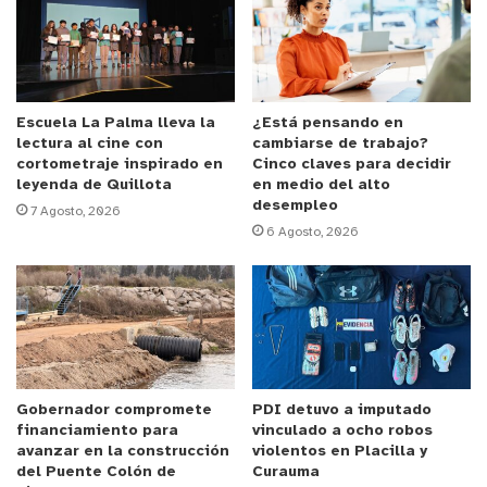
vecinos y vecinas. Los grupos con menor cobertura
corresponden a niños y niñas desde los 6 meses
hasta los 5 años, además de personas de 60 años
y más.
Escuela La Palma lleva la
¿Está pensando en
lectura al cine con
cambiarse de trabajo?
El director subrogante de SaludQuillota, médico
cortometraje inspirado en
Cinco claves para decidir
Xavier Mendoza, explicó que se implementó la
leyenda de Quillota
en medio del alto
desempleo
vacunación a domicilio para quienes tienen
7 Agosto, 2026
6 Agosto, 2026
dificultades de traslado.
“Si alguien tiene un familiar que requiere una
vacuna y no puede desplazarse, vamos a los
domicilios. Esto es parte de un plan para alcanzar
mayores coberturas, especialmente en grupos de
Gobernador compromete
PDI detuvo a imputado
riesgo como los adultos mayores y los menores de
financiamiento para
vinculado a ocho robos
edad”, señaló.
avanzar en la construcción
violentos en Placilla y
del Puente Colón de
Curauma