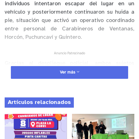
individuos intentaron escapar del lugar en un
vehículo y posteriormente continuaron su huida a
pie, situación que activó un operativo coordinado
entre personal de Carabineros de Ventanas,
Horcón, Puchuncaví y Quintero.
Anuncio Patrocinado
Gracias al despliegue policial, ambos sujetos
fueron capturados y puestos a disposición del
Ver más
Ministerio Público para el procedimiento
correspondiente.
Artículos relacionados
En el operativo, Carabineros logró recuperar la
especie sustraída, avaluada en $2.500.000.
y tú, ¿qué opinas?