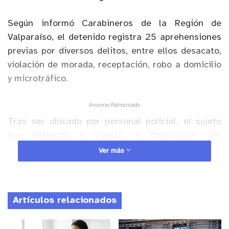
Según informó Carabineros de la Región de
Valparaíso, el detenido registra 25 aprehensiones
previas por diversos delitos, entre ellos desacato,
violación de morada, receptación, robo a domicilio
y microtráfico.
Anuncio Patrocinado
Tras ser ubicado por personal policial, el sujeto
fue detenido y puesto a disposición del
procedimiento correspondiente. Posteriormente,
Ver más
fue trasladado directamente hasta la cárcel de
Limache, donde deberá cumplir una condena de
241 días.
Artículos relacionados
El procedimiento fue destacado por Carabineros