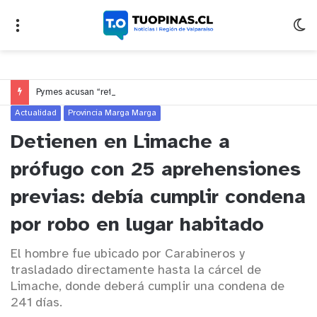
Pymes acusan “retroceso injusto” y exigen al Congreso rechazar veto que elimina el pago oportuno a 30 días
Actualidad
Provincia Marga Marga
Detienen en Limache a
prófugo con 25 aprehensiones
previas: debía cumplir condena
por robo en lugar habitado
El hombre fue ubicado por Carabineros y
trasladado directamente hasta la cárcel de
Limache, donde deberá cumplir una condena de
241 días.