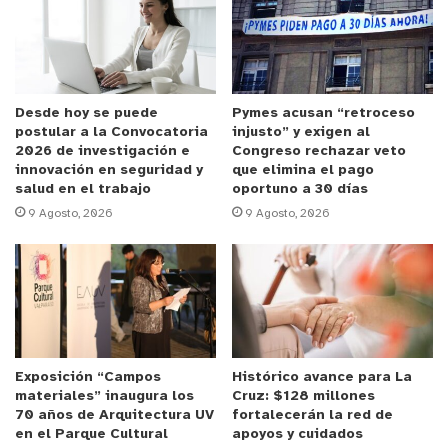
como parte de las labores permanentes para
ubicar a personas requeridas por la justicia y
reforzar la seguridad en la comuna.
y tú, ¿qué opinas?
Desde hoy se puede
Pymes acusan “retroceso
postular a la Convocatoria
injusto” y exigen al
2026 de investigación e
Congreso rechazar veto
innovación en seguridad y
que elimina el pago
salud en el trabajo
oportuno a 30 días
9 Agosto, 2026
9 Agosto, 2026
Exposición “Campos
Histórico avance para La
materiales” inaugura los
Cruz: $128 millones
70 años de Arquitectura UV
fortalecerán la red de
en el Parque Cultural
apoyos y cuidados