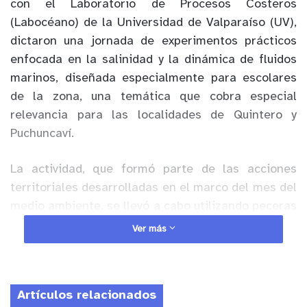
con el Laboratorio de Procesos Costeros
(Labocéano) de la Universidad de Valparaíso (UV),
dictaron una jornada de experimentos prácticos
enfocada en la salinidad y la dinámica de fluidos
marinos, diseñada especialmente para escolares
de la zona, una temática que cobra especial
relevancia para las localidades de Quintero y
Puchuncaví.
La actividad, que formó parte de las acciones
territoriales desarrolladas en el marco del mes del
medio ambiente, se llevó a cabo utilizando peceras
de simulación y un canal de olas, estructuras que
Ver más
permitieron replicar en el aula la interacción entre
aguas con distintas densidades. El programa
convocó a cerca de 80 estudiantes de 7mo y 3ro
Artículos relacionados
medio pertenecientes a dos establecimientos