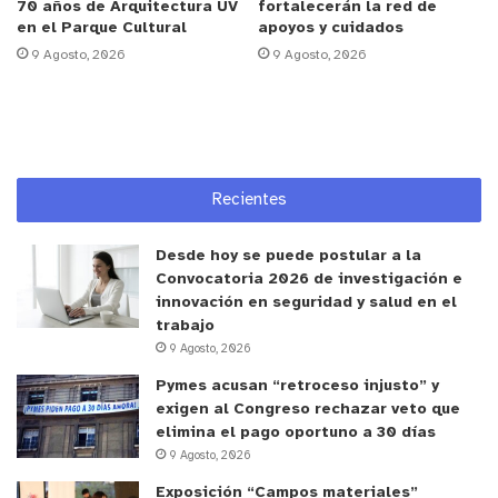
“sobre el comportamiento de las mareas y la
70 años de Arquitectura UV
fortalecerán la red de
en el Parque Cultural
apoyos y cuidados
dispersión de salmuera, de una manera lúdica y
9 Agosto, 2026
9 Agosto, 2026
experimental, donde aprendieron haciendo”.
El diseño e implementación de los experimentos
estuvo a cargo del equipo de Labocéano de la UV,
el que buscó que los menores comprendieran de
Recientes
manera sencilla cómo se desplazan las masas de
agua de distinta densidad y cómo funciona el
Desde hoy se puede postular a la
proceso de desalación. Alexandra Bruna,
Convocatoria 2026 de investigación e
encargada del laboratorio, enfatizó en la
innovación en seguridad y salud en el
trabajo
importancia de la vinculación con la comunidad
9 Agosto, 2026
escolar, “sobre todo en estos espacios
Pymes acusan “retroceso injusto” y
educacionales donde les podemos enseñar cómo
exigen al Congreso rechazar veto que
ocurren diferentes procesos en la costa, tanto de
elimina el pago oportuno a 30 días
la parte técnica y cómo lo podemos llevar a una
9 Agosto, 2026
explicación más amigable”.
Exposición “Campos materiales”