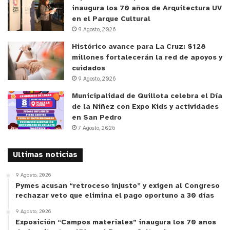
inaugura los 70 años de Arquitectura UV
“En esta instancia contamos con tres estaciones
en el Parque Cultural
9 Agosto, 2026
donde los chicos pudieron experimentar, fueron a
ver diferentes procesos de mezcla, ver cómo se
Histórico avance para La Cruz: $128
millones fortalecerán la red de apoyos y
comportan líquidos de diferentes densidades y
cuidados
también lo pudimos demostrar en un canal de olas
9 Agosto, 2026
cómo se comporta una pluma salina una vez
Municipalidad de Quillota celebra el Día
descargada en un difusor”, puntualizó la ingeniera
de la Niñez con Expo Kids y actividades
civil oceánica.
en San Pedro
7 Agosto, 2026
El traspaso de contenidos universitarios al entorno
Ultimas noticias
escolar generó una positiva recepción entre los
directivos y docentes, quienes relevaron el valor de
9 Agosto, 2026
contrastar los aprendizajes conceptuales con la
Pymes acusan “retroceso injusto” y exigen al Congreso
rechazar veto que elimina el pago oportuno a 30 días
realidad hídrica regional. Ello, en un escenario
donde los proyectos de infraestructura de
9 Agosto, 2026
Exposición “Campos materiales” inaugura los 70 años
desalinización despiertan interés público respecto