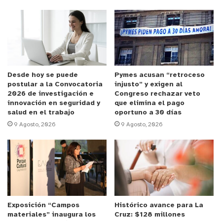
educacionales del territorio: la Escuela La Greda y
el Liceo Politécnico de Quintero.
Anuncio Patrocinado
Felipe Rivera, jefe de relacionamiento comunitario
de Aguas Pacífico, detalló que este despliegue
Desde hoy se puede
Pymes acusan “retroceso
postular a la Convocatoria
injusto” y exigen al
conjunto consistió en vincular la educación,
2026 de investigación e
Congreso rechazar veto
academia y el desarrollo local a través de una
innovación en seguridad y
que elimina el pago
salud en el trabajo
oportuno a 30 días
experiencia empírica. Mediante la observación de
9 Agosto, 2026
9 Agosto, 2026
fluidos y la variación de salinidad —parámetro que
define la concentración de sales minerales
disueltas en el océano y que regula gran parte de
la vida marina—, se buscó fortalecer las
competencias de escolares de séptimo básico y
tercero medio en ciencias naturales y
Exposición “Campos
Histórico avance para La
medioambiente, permitiéndoles interiorizarse
materiales” inaugura los
Cruz: $128 millones