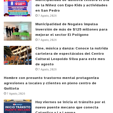
Municipalidad de Quillota celebra el Día
gratificante ver cómo las ideas de los estudiantes
de la Niñez con Expo Kids y actividades
en San Pedro
se transformaron en proyectos concretos. “Cada
7 Agosto, 2026
emprendimiento representó meses de trabajo
Municipalidad de Nogales impulsa
colaborativo, donde los estudiantes aprendieron a
inversión de más de $125 millones para
apoyarse mutuamente, resolver desafíos y
mejorar el sector El Polígono
desarrollar habilidades que serán fundamentales
7 Agosto, 2026
para su futuro”, indicó.
Cine, música y danza: Conoce la nutrida
cartelera de espectáculos del Centro
y tú, ¿qué opinas?
Cultural Leopoldo Silva para este mes
de agosto
7 Agosto, 2026
Hombre con presunto trastorno mental protagoniza
agresiones a locales y clientes en pleno centro de
Quillota
7 Agosto, 2026
Hoy viernes se inicia el tránsito por el
nuevo puente mecano que conecta
Catapilco y La Laguna