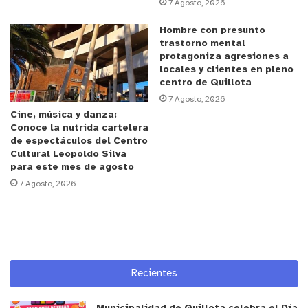
7 Agosto, 2026
La actividad contó además con la visita de
Hombre con presunto
trastorno mental
estudiantes de distintos niveles, docentes,
protagoniza agresiones a
asistentes de la educación, equipos directivos y
locales y clientes en pleno
representantes del CFT PUCV, fortaleciendo el
centro de Quillota
vínculo entre la educación técnico-profesional y la
7 Agosto, 2026
Cine, música y danza:
educación superior.
Conoce la nutrida cartelera
de espectáculos del Centro
Carolina Ramírez, asistente de Vinculación con el
Cultural Leopoldo Silva
para este mes de agosto
Medio del área de Emprendimiento e Innovación
7 Agosto, 2026
del CFT PUCV, valoró el nivel alcanzado por los
estudiantes y destacó que durante el recorrido
pudo observar jóvenes seguros, preparados y
comprometidos con sus proyectos.
Recientes
Por su parte, la jefa de la especialidad de
Contabilidad, Verónica Pizarro, señaló que fue