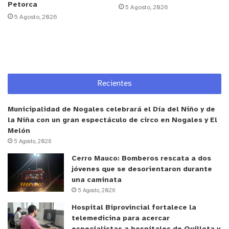
el diálogo y las conversaciones. Son prácticas que
Petorca
5 Agosto, 2026
5 Agosto, 2026
no vemos habitualmente y que reflejan un trabajo
profesional desafiante y muy valioso”, afirmó
Gajardo.
La directora del establecimiento, Violeta Argel
Recientes
Ovando, valoró la instancia como un
reconocimiento al trabajo sostenido de la
Municipalidad de Nogales celebrará el Día del Niño y de
comunidad educativa. “Estamos contentos porque
la Niña con un gran espectáculo de circo en Nogales y El
este reconocimiento es fruto del esfuerzo de todo
Melón
el equipo y confirma que el camino que hemos
5 Agosto, 2026
seguido está dando resultados positivos para
Cerro Mauco: Bomberos rescata a dos
nuestros estudiantes”, indicó.
jóvenes que se desorientaron durante
una caminata
5 Agosto, 2026
Argel agregó que el desarrollo socioemocional ha
Hospital Biprovincial fortalece la
sido uno de los pilares del proyecto educativo,
telemedicina para acercar
permitiendo que los estudiantes se desenvuelvan