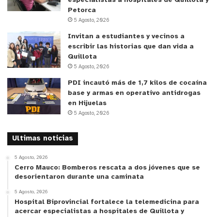
especialistas a hospitales de Quillota y
en un ambiente seguro, respetuoso y de buen trato.
Petorca
5 Agosto, 2026
Tras la visita, la Agencia elaborará un informe con
Invitan a estudiantes y vecinos a
fortalezas y recomendaciones para seguir
escribir las historias que dan vida a
Quillota
avanzando en los procesos de mejora del colegio.
5 Agosto, 2026
PDI incautó más de 1,7 kilos de cocaína
y tú, ¿qué opinas?
base y armas en operativo antidrogas
en Hijuelas
5 Agosto, 2026
Ultimas noticias
5 Agosto, 2026
Cerro Mauco: Bomberos rescata a dos jóvenes que se
desorientaron durante una caminata
5 Agosto, 2026
Hospital Biprovincial fortalece la telemedicina para
acercar especialistas a hospitales de Quillota y