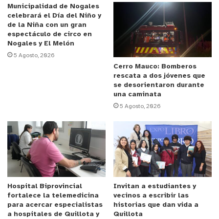
El evaluador de la Agencia de Calidad de la
Municipalidad de Nogales
Educación, Mauricio Gajardo Garrido, explicó que la
celebrará el Día del Niño y
de la Niña con un gran
visita tuvo un foco pedagógico. “Lo que buscamos
espectáculo de circo en
es observar de qué forma la entidad sostenedora y
Nogales y El Melón
los equipos directivos generan condiciones para
5 Agosto, 2026
que las prácticas de aula apunten a una mejora
Cerro Mauco: Bomberos
rescata a dos jóvenes que
efectiva de los aprendizajes de los estudiantes”,
se desorientaron durante
señaló.
una caminata
5 Agosto, 2026
Uno de los aspectos valorados fue el modelo
educativo del Colegio Cumbres de Boco, centrado
en el desarrollo de habilidades, el diálogo y la
construcción de ambientes seguros para aprender.
“Es una escuela con un modelo pedagógico muy
Hospital Biprovincial
Invitan a estudiantes y
fortalece la telemedicina
vecinos a escribir las
interesante, que busca desarrollar habilidades en
para acercar especialistas
historias que dan vida a
los estudiantes desde una perspectiva basada en
a hospitales de Quillota y
Quillota