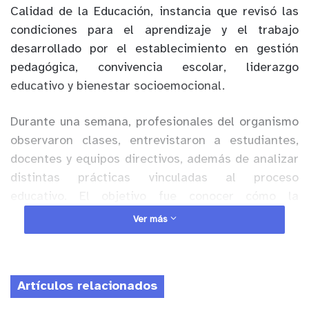
Calidad de la Educación, instancia que revisó las
condiciones para el aprendizaje y el trabajo
desarrollado por el establecimiento en gestión
pedagógica, convivencia escolar, liderazgo
educativo y bienestar socioemocional.
Durante una semana, profesionales del organismo
observaron clases, entrevistaron a estudiantes,
docentes y equipos directivos, además de analizar
distintas prácticas vinculadas al proceso
educativo. El objetivo fue conocer cómo la
comunidad escolar genera condiciones que
Ver más
favorecen los aprendizajes y promueven la mejora
continua.
Artículos relacionados
Anuncio Patrocinado