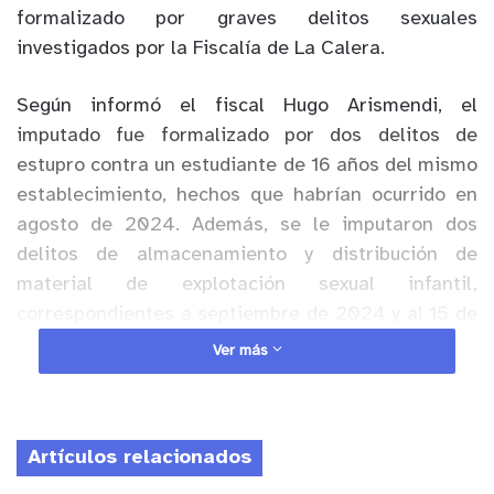
formalizado por graves delitos sexuales
investigados por la Fiscalía de La Calera.
Según informó el fiscal Hugo Arismendi, el
imputado fue formalizado por dos delitos de
estupro contra un estudiante de 16 años del mismo
establecimiento, hechos que habrían ocurrido en
agosto de 2024. Además, se le imputaron dos
delitos de almacenamiento y distribución de
material de explotación sexual infantil,
correspondientes a septiembre de 2024 y al 15 de
junio de 2026.
Ver más
Anuncio Patrocinado
La investigación también contempla un delito de
Artículos relacionados
abuso sexual sin contacto, luego de que en