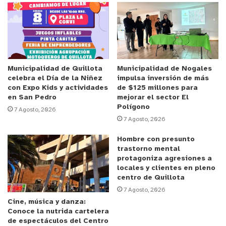
imágenes incautadas en el domicilio del imputado
aparecieran otros menores de edad que aún no
han sido identificados.
Atendida la gravedad de los delitos, las penas
asignadas y los bienes jurídicos afectados, la
Municipalidad de Quillota
Municipalidad de Nogales
celebra el Día de la Niñez
impulsa inversión de más
Fiscalía solicitó la medida cautelar de prisión
con Expo Kids y actividades
de $125 millones para
preventiva, la que fue acogida por el Juzgado de
en San Pedro
mejorar el sector El
Polígono
Garantía de La Calera al estimar que la libertad
7 Agosto, 2026
7 Agosto, 2026
del imputado constituye un peligro para la
seguridad de la sociedad y de la víctima.
Hombre con presunto
trastorno mental
protagoniza agresiones a
El tribunal fijó un plazo de investigación de 120
locales y clientes en pleno
días.
centro de Quillota
7 Agosto, 2026
y tú, ¿qué opinas?
Cine, música y danza:
Conoce la nutrida cartelera
de espectáculos del Centro