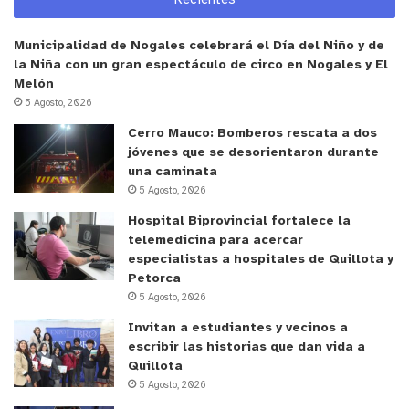
valores que hoy la tienen representando de gran
manera a nuestra comuna y al país en el escenario
Municipalidad de Nogales celebrará el Día del Niño y de
internacional. Como Dirección de Deportes de
la Niña con un gran espectáculo de circo en Nogales y El
Quillota nos sentimos orgullosos de acompañar el
Melón
desarrollo de deportistas que, como Sofía, llevan
5 Agosto, 2026
el nombre de nuestra ciudad a lo más alto del
Cerro Mauco: Bomberos rescata a dos
deporte sudamericano”.
jóvenes que se desorientaron durante
una caminata
5 Agosto, 2026
El certamen internacional continuará
Hospital Biprovincial fortalece la
desarrollándose en los centros deportivos de la
telemedicina para acercar
capital, donde se espera que los seleccionados
especialistas a hospitales de Quillota y
chilenos inicien las fases eliminatorias
Petorca
individuales y de dobles en las jornadas
5 Agosto, 2026
subsiguientes de la competencia.
Invitan a estudiantes y vecinos a
escribir las historias que dan vida a
Quillota
y tú, ¿qué opinas?
5 Agosto, 2026