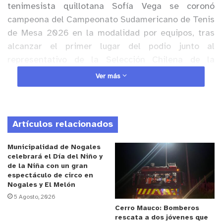
tenimesista quillotana Sofía Vega se coronó
campeona del Campeonato Sudamericano de Tenis
de Mesa 2026 en la modalidad por equipos, tras
alcanzar el primer lugar del podio junto al
representativo de la Selección Chilena de la
especialidad, en el certamen continental que se
Ver más
disputa durante esta semana en la ciudad de
Santiago.
Artículos relacionados
Anuncio Patrocinado
La atleta de la zona interior forma parte del grupo
Municipalidad de Nogales
de deportistas de alto rendimiento respaldados de
celebrará el Día del Niño y
de la Niña con un gran
manera directa por la administración local, siendo
espectáculo de circo en
beneficiaria activa de la Beca de Excelencia
Nogales y El Melón
Deportiva de la Municipalidad de Quillota. Este
5 Agosto, 2026
fondo institucional asigna recursos públicos para
Cerro Mauco: Bomberos
rescata a dos jóvenes que