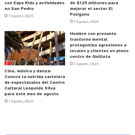
con Expo Kids y actividades
de $125 millones para
en San Pedro
mejorar el sector El
Polígono
7 Agosto, 2026
7 Agosto, 2026
Los mejores de la justa fueron los siguientes:
Hombre con presunto
trastorno mental
protagoniza agresiones a
locales y clientes en pleno
centro de Quillota
Campeón: Felipe Pérez Rojas
7 Agosto, 2026
Cine, música y danza:
Conoce la nutrida cartelera
de espectáculos del Centro
Cultural Leopoldo Silva
Segundo: Roberto Peñailillo Correa
para este mes de agosto
7 Agosto, 2026
Tercero: Maximiliano Pino Smythe