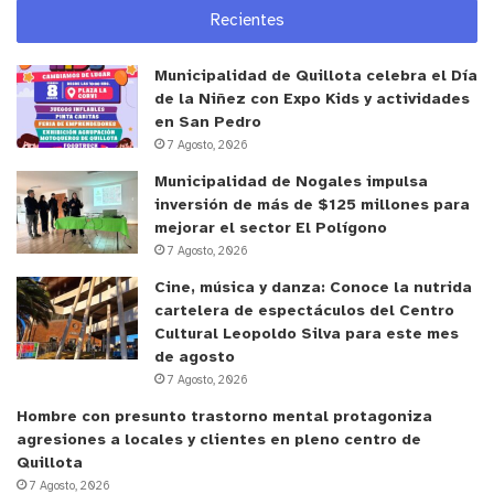
Recientes
Premios Especiales: Mejor Dama: Constanza Araos
Municipalidad de Quillota celebra el Día
de la Niñez con Expo Kids y actividades
Mejor Senior: Claudio Rosales Mejor Sub 18:
en San Pedro
Mauricio Rey Mir Mejor Sub 16: Benjamín Peñailillo
7 Agosto, 2026
Correa Mejor Sub 14: Ximena Guerra Navarrete
Municipalidad de Nogales impulsa
Mejor Sub 12: Alonso Pérez Rojas Mejor Sub 10:
inversión de más de $125 millones para
Dante Briones Mejor Sub 8: Luisfelipe Pérez Urrutia
mejorar el sector El Polígono
7 Agosto, 2026
Cine, música y danza: Conoce la nutrida
cartelera de espectáculos del Centro
Cultural Leopoldo Silva para este mes
El Club Academia de Ajedrez de Villa Alemana
de agosto
funciona todos los sábados, de 11.00 a 18.00
7 Agosto, 2026
horas, en calle Londres 785, a pasos del Metro
Hombre con presunto trastorno mental protagoniza
Villa Alemana. Cuenta con un taller básico de 11.30
agresiones a locales y clientes en pleno centro de
a 12.30 horas y un taller intermedio de 13.00 a
Quillota
14.30 horas.
7 Agosto, 2026