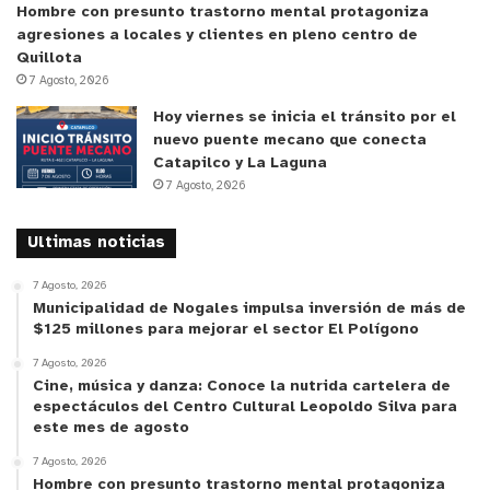
La pauta de trabajo de la joven de San Antonio
Hombre con presunto trastorno mental protagoniza
está lejos de ser puramente teórica; tiene un
agresiones a locales y clientes en pleno centro de
Quillota
fuerte componente social y de descentralización.
7 Agosto, 2026
Julieta asume que su principal misión en el corto
Hoy viernes se inicia el tránsito por el
plazo será dar a conocer esta Red Internacional
nuevo puente mecano que conecta
de Física en el territorio nacional, dictando
Catapilco y La Laguna
talleres, charlas y pautas de divulgación para
7 Agosto, 2026
preparar a otros escolares y motivarlos a competir
en los desafíos internacionales de la red. “Quiero
Ultimas noticias
que Chile destaque por su participación y sus
7 Agosto, 2026
resultados”, asegura con convicción.
Municipalidad de Nogales impulsa inversión de más de
$125 millones para mejorar el sector El Polígono
Aunque la posibilidad de viajar y representar al
7 Agosto, 2026
país en las citas internacionales de la
Cine, música y danza: Conoce la nutrida cartelera de
espectáculos del Centro Cultural Leopoldo Silva para
organización está sobre la mesa, mantiene los
este mes de agosto
pies bien puestos en la tierra: “Primero quiero
7 Agosto, 2026
demostrar con trabajo y compromiso que estoy a
Hombre con presunto trastorno mental protagoniza