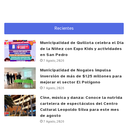
inglés detallando su metodología de trabajo para
las primeras semanas y, finalmente, resolver de
forma impecable una serie de ejercicios complejos
de física y mecánica cuántica.
Recientes
El momento en que llegó la confirmación quedó
Municipalidad de Quillota celebra el Día
grabado en su memoria como un torbellino de
de la Niñez con Expo Kids y actividades
en San Pedro
emociones: “Cuando recibí la noticia de que había
7 Agosto, 2026
quedado seleccionada sentí una felicidad enorme,
Municipalidad de Nogales impulsa
pero también una gran responsabilidad. Hasta ese
inversión de más de $125 millones para
momento solo pensaba cómo sería convertirme en
mejorar el sector El Polígono
la primera mujer chilena en ser parte de esta Red
7 Agosto, 2026
Internacional de Física y el impacto que podría
Cine, música y danza: Conoce la nutrida
llegar a generar teniendo este rol”.
cartelera de espectáculos del Centro
Cultural Leopoldo Silva para este mes
de agosto
Una comunidad cuántica para Chile
7 Agosto, 2026