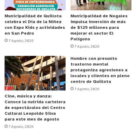
“Desde pequeña comprendí que muchas
oportunidades no llegan por sí solas, hay que salir
a buscarlas. La ciencia fue una de esas
Municipalidad de Quillota
Municipalidad de Nogales
celebra el Día de la Niñez
impulsa inversión de más
oportunidades para mí”, relata Julieta,
con Expo Kids y actividades
de $125 millones para
definiéndose con orgullo como una estudiante,
en San Pedro
mejorar el sector El
Polígono
científica y líder juvenil. Su ingreso a este selecto
7 Agosto, 2026
7 Agosto, 2026
grupo internacional no fue una coincidencia, sino
el resultado de un desgastante proceso de
Hombre con presunto
trastorno mental
selección por etapas que midió al milímetro sus
protagoniza agresiones a
capacidades.
locales y clientes en pleno
centro de Quillota
Para alcanzar este hito, Julieta debió enviar un
7 Agosto, 2026
Cine, música y danza:
nutrido expediente con su currículum, cartas de
Conoce la nutrida cartelera
motivación, de recomendación, historial académico
de espectáculos del Centro
Cultural Leopoldo Silva
y certificados de talleres científicos. Tras superar
para este mes de agosto
el filtro curricular, el desafío subió de nivel: debió
7 Agosto, 2026
grabar una defensa en video completamente en