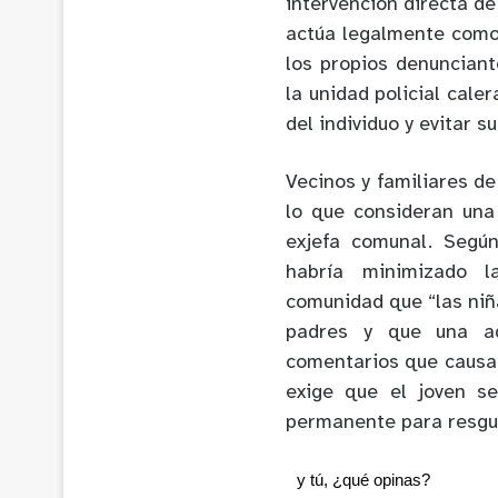
intervención directa de
actúa legalmente como 
los propios denunciant
la unidad policial cale
del individuo y evitar s
Vecinos y familiares d
lo que consideran una 
exjefa comunal. Según
habría minimizado l
comunidad que “las niñ
padres y que una ad
comentarios que causar
exige que el joven s
permanente para resgua
y tú, ¿qué opinas?