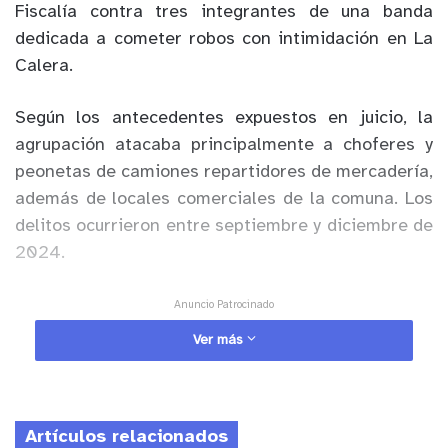
Fiscalía contra tres integrantes de una banda
dedicada a cometer robos con intimidación en La
Calera.
Según los antecedentes expuestos en juicio, la
agrupación atacaba principalmente a choferes y
peonetas de camiones repartidores de mercadería,
además de locales comerciales de la comuna. Los
delitos ocurrieron entre septiembre y diciembre de
2024.
Anuncio Patrocinado
La investigación fue desarrollada por el Sistema
Ver más
de Análisis Criminal, SAC Valparaíso, junto a la
Brigada de Investigación Criminal de la PDI. El
trabajo incluyó interceptaciones telefónicas,
Artículos relacionados
análisis de antenas, georreferenciación de