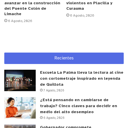
criminal.
avanzar en la construcción
violentos en Placilla y
del Puente Colón de
Curauma
Limache
En tanto, Bastián Ignacio Saavedra Salazar, único
6 Agosto, 2026
6 Agosto, 2026
adulto al momento de los hechos, recibió 12 años
de presidio por tres robos con intimidación y 3
años y un día por asociación criminal.
La fiscal SAC Valparaíso, Lidia Aspee, destacó la
Recientes
importancia de la condena, especialmente por la
acreditación del delito de asociación criminal.
Escuela La Palma lleva la lectura al cine
Además, la Corte de Apelaciones de Valparaíso
con cortometraje inspirado en leyenda
rechazó el recurso de nulidad presentado contra la
de Quillota
7 Agosto, 2026
sentencia.
¿Está pensando en cambiarse de
trabajo? Cinco claves para decidir en
medio del alto desempleo
6 Agosto, 2026
y tú, ¿qué opinas?
Gobernador compromete