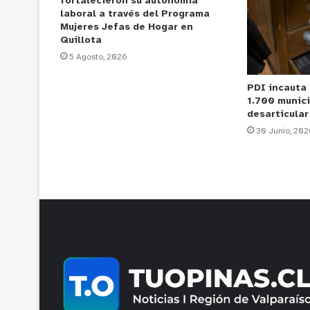
fortalecieron su autonomía
laboral a través del Programa
Mujeres Jefas de Hogar en
Quillota
5 Agosto, 2026
PDI incauta 
1.700 munic
desarticular
30 Junio, 202