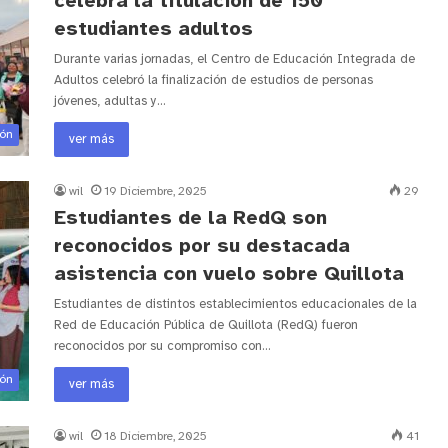
celebra la titulación de 150
estudiantes adultos
Durante varias jornadas, el Centro de Educación Integrada de
Adultos celebró la finalización de estudios de personas
jóvenes, adultas y…
ión
ver más
wil
19 Diciembre, 2025
29
Estudiantes de la RedQ son
reconocidos por su destacada
asistencia con vuelo sobre Quillota
Estudiantes de distintos establecimientos educacionales de la
Red de Educación Pública de Quillota (RedQ) fueron
reconocidos por su compromiso con…
ión
ver más
wil
18 Diciembre, 2025
41