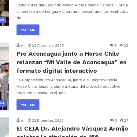
Estudiantes del Segundo Medio A del Colegio Canadá, junto a
su profesora de Lengua y Literatura, presentaron los resultados
de…
ión
ver más
wil
24 Diciembre, 2025
0
23
Pro Aconcagua junto a Horse Chile
relanzan “Mi Valle de Aconcagua” en
formato digital interactivo
La Corporación Pro Aconcagua, junto a su empresa socia
Horse Chile, lanzó la primera etapa del proyecto educativo
mivalledeaconcagua.cl, una…
dad
ver más
wil
22 Diciembre, 2025
0
27
El CEIA Dr. Alejandro Vásquez Armijo