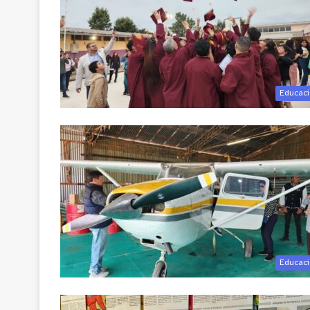
Educac
Educac