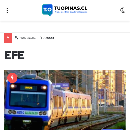
Pymes acusan “retroceso injusto” y exigen al Congreso rechazar veto que elimina el pago oportuno a 30 días
EFE