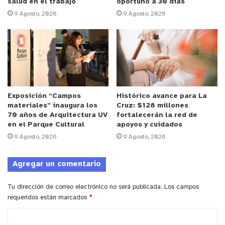
salud en el trabajo
oportuno a 30 días
plataformas youtube y spotify. “Estamos grabando
9 Agosto, 2026
9 Agosto, 2026
dos sencillos más por estos días. Y mi objetivo en
el corto plazo es sólo crear música, sin muchas
pretensiones ni expectativas”, cuenta la mente
tras Cómpeta.
A través de nuestro portal hacemos la invitación a
Exposición “Campos
Histórico avance para La
explorar y conocer más de esta novedosa banda
materiales” inaugura los
Cruz: $128 millones
oriunda de nuestra región. Revisa su trabajo en :
70 años de Arquitectura UV
fortalecerán la red de
en el Parque Cultural
apoyos y cuidados
https://open.spotify.com/artist/34ttxek1wOLkO78b
9 Agosto, 2026
9 Agosto, 2026
ZsMrpU
Agregar un comentario
https://www.instagram.com/competa_sonidos/
Tu dirección de correo electrónico no será publicada.
Los campos
requeridos están marcados
*
C