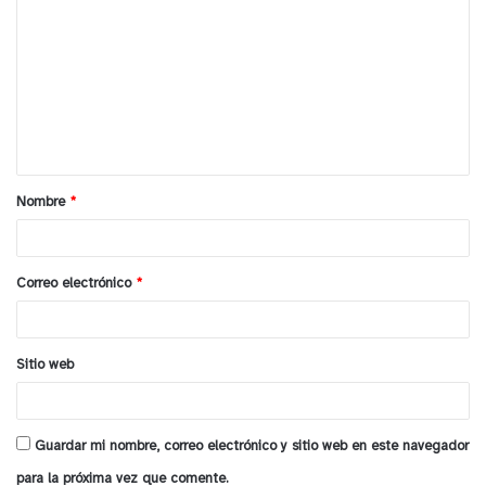
o
y tú, ¿qué opinas?
m
e
n
t
a
Nombre
*
r
i
o
Correo electrónico
*
*
Sitio web
Guardar mi nombre, correo electrónico y sitio web en este navegador
para la próxima vez que comente.