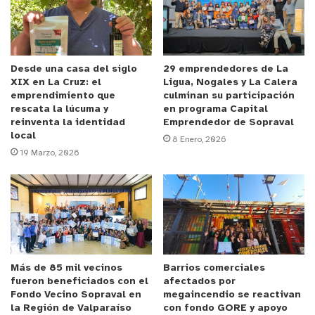
que han postulado de forma asociativa resultan
seleccionadas, a cada una se le asignará
$300.000; sin embargo deberán invertir
$600.000 entre ambas para su proyecto común.
Desde una casa del siglo
29 emprendedores de La
XIX en La Cruz: el
Ligua, Nogales y La Calera
En el mismo sentido, si tres mujeres que han
emprendimiento que
culminan su participación
postulado de forma asociativa resultan
rescata la lúcuma y
en programa Capital
seleccionadas, a cada una se le asignará
reinventa la identidad
Emprendedor de Sopraval
local
$300.000; sin embargo deberán invertir
8 Enero, 2026
19 Marzo, 2026
$900.000 entre las tres para su proyecto común.
REQUISITOS DE ADMISIBILIDAD Y ADJUDICACIÓN
Las mujeres interesadas en postular deben
cumplir con los siguientes requisitos de
Más de 85 mil vecinos
Barrios comerciales
admisibilidad:
fueron beneficiados con el
afectados por
Fondo Vecino Sopraval en
megaincendio se reactivan
a) Mayores de 18 años de edad.
la Región de Valparaíso
con fondo GORE y apoyo