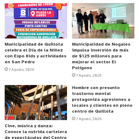
La alcaldesa de Hijuelas, Verónica Rossat, señaló
que este equipamiento es un gran ayuda para
enfrentar la sequía que afecta a la comuna, lo que
se traduce en un en beneficio directo para más de
800 familias.
Municipalidad de Quillota
Municipalidad de Nogales
celebra el Día de la Niñez
impulsa inversión de más
Otra de las características de este camión aljibe,
con Expo Kids y actividades
de $125 millones para
es que cuenta con doble equipamiento, ya que
en San Pedro
mejorar el sector El
además de realizar las labores de reparto de agua
Polígono
7 Agosto, 2026
7 Agosto, 2026
potable, igualmente cuenta con un completo
sistema de aspersores que permite sumarlo a las
Hombre con presunto
acciones de sanitización
trastorno mental
protagoniza agresiones a
locales y clientes en pleno
y tú, ¿qué opinas?
centro de Quillota
7 Agosto, 2026
Cine, música y danza:
Conoce la nutrida cartelera
de espectáculos del Centro