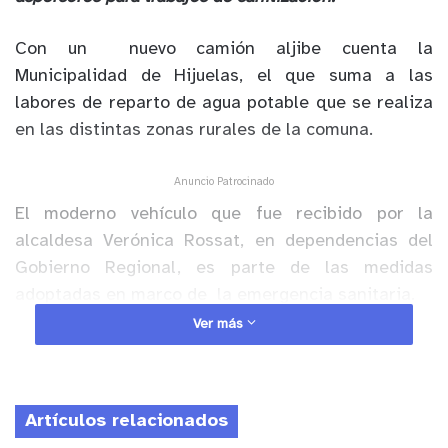
Con un nuevo camión aljibe cuenta la
Municipalidad de Hijuelas, el que suma a las
labores de reparto de agua potable que se realiza
en las distintas zonas rurales de la comuna.
Anuncio Patrocinado
El moderno vehículo que fue recibido por la
alcaldesa Verónica Rossat, en dependencias del
Gobierno Regional, es parte de las medidas
adoptadas en marco de la emergencia sanitaria.
Ver más
El nuevo camión aljibe, que se suma al
equipamiento ya operativo en Hijuelas, posee un
estanque cuya capacidad es de 10 mil litros.
Artículos relacionados