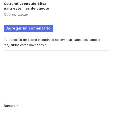
Cultural Leopoldo Silva
para este mes de agosto
7 Agosto, 2026
Agregar un comentario
Tu dirección de correo electrónico no será publicada.
Los campos
requeridos están marcados
*
C
o
m
e
n
t
a
Nombre
*
r