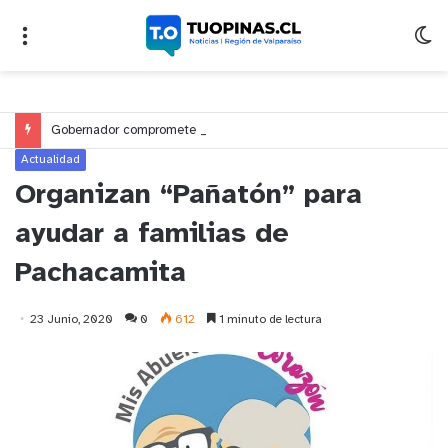
Gobernador compromete financiamiento para avanzar en la construcción del Puente Colón de Limache
Actualidad
Organizan “Pañatón” para
ayudar a familias de
Pachacamita
23 Junio, 2020
0
612
1 minuto de lectura