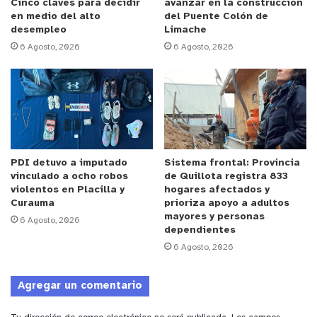
Cinco claves para decidir
avanzar en la construcción
sumamos la pandemia”
, reza la publicación.
en medio del alto
del Puente Colón de
desempleo
Limache
6 Agosto, 2026
6 Agosto, 2026
Anuncio Patrocinado
Por este motiva esta agrupación en coordinación
con la junta de vecinos de Pachacamita han
iniciado una campaña de recolección de pañales
para adultos y sabanillas, que ayudarán a solventar
en parte los gastos de estas familias y brindar
PDI detuvo a imputado
Sistema frontal: Provincia
alivio a los adultos mayores quienes necesitan
vinculado a ocho robos
de Quillota registra 833
estos implementos con suma urgencia.
violentos en Placilla y
hogares afectados y
Curauma
prioriza apoyo a adultos
mayores y personas
6 Agosto, 2026
Quienes deseen colaborar con esta noble cruzada
dependientes
donando pañales para adulto talla L y XL, se puede
6 Agosto, 2026
acercar a la sede comunitaria de Pachacamita,
ubicada en la Población Villa Las Flores o llamando
Agregar un comentario
a los siguientes teléfonos. +56977937293