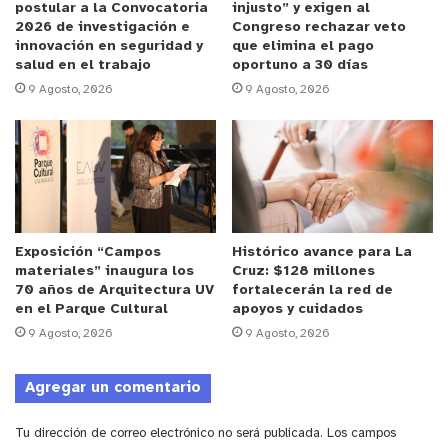
postular a la Convocatoria
injusto” y exigen al
2026 de investigación e
Congreso rechazar veto
innovación en seguridad y
que elimina el pago
salud en el trabajo
oportuno a 30 días
9 Agosto, 2026
9 Agosto, 2026
La iniciativa que se suma al amplio paquete de
medidas preventivas que desarrolla la
administración municipal, a la fecha ha permitido
la sanitización e higienización de cerca 400
vehículos entre colectivos y taxis. Esta tarea de se
Exposición “Campos
Histórico avance para La
materiales” inaugura los
Cruz: $128 millones
lleva a cabo tanto en el exterior de los móviles
70 años de Arquitectura UV
fortalecerán la red de
(usando amonio cuaternario) como en el interior
en el Parque Cultural
apoyos y cuidados
con un líquido desinfectante.
9 Agosto, 2026
9 Agosto, 2026
Finalmente, es importante señalar que la
Agregar un comentario
sanitización de este tipo de vehículos continuará
realizándose las próximas semanas en la ciudad,
Tu dirección de correo electrónico no será publicada.
Los campos