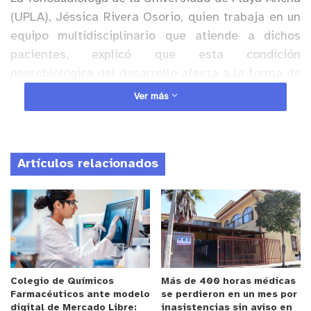
(UPLA), Jéssica Rivera Osorio, quien trabaja en un
equipo multidisciplinario que atiende a dichos
pacientes, explicó que esta condición
neurobiológica del desarrollo afecta a la forma de
comunicarse e interactuar con los demás. Otra
Ver más
característica es el comportamiento estereotipado
y los intereses restringidos y/o peculiares.
Artículos relacionados
Anuncio Patrocinado
Colegio de Químicos
Más de 400 horas médicas
Farmacéuticos ante modelo
se perdieron en un mes por
digital de Mercado Libre:
inasistencias sin aviso en