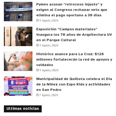
cuidadores. Todo esto lleva a que la persona con
Pymes acusan “retroceso injusto” y
TEA se descompense, se estrese y presente
exigen al Congreso rechazar veto que
elimina el pago oportuno a 30 días
alteraciones en su conducta y en el ánimo.
9 Agosto, 2026
Considerando esta realidad, el gobierno decretó
Exposición “Campos materiales”
un permiso especial de desplazamiento para las
inaugura los 70 años de Arquitectura UV
personas con Trastornos del Espectro Autista en
en el Parque Cultural
cuarentena.
9 Agosto, 2026
Histórico avance para La Cruz: $128
Por otra parte, la profesional enfatizó que es
millones fortalecerán la red de apoyos y
importante tener presente que toda la familia se
cuidados
9 Agosto, 2026
verá afectada por la emergencia sanitaria que
vivimos, pero más aún en contexto de cuarentena
Municipalidad de Quillota celebra el Día
de la Niñez con Expo Kids y actividades
obligatoria, especialmente los niños y jóvenes con
en San Pedro
TEA. Por ello, recomendó tener presente algunas
7 Agosto, 2026
ideas básicas que ayudarán a sobrellevar este
tiempo de mejor manera, tanto al niño como a su
Ultimas noticias
familia.