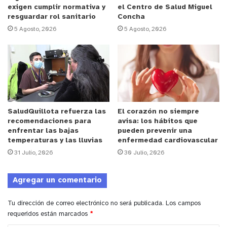
exigen cumplir normativa y
el Centro de Salud Miguel
resguardar rol sanitario
Concha
5 Agosto, 2026
5 Agosto, 2026
La profesional sostuvo además que este trastorno
se expresa en distintos grados de severidad,
incluyendo en el espectro a los niños con síndrome
de asperger, autistas y el trastorno generalizado
del desarrollo. Se trata de una condición que
SaludQuillota refuerza las
El corazón no siempre
afecta a uno de cada 70 niños y jóvenes de
recomendaciones para
avisa: los hábitos que
nuestro país, aproximadamente.
enfrentar las bajas
pueden prevenir una
temperaturas y las lluvias
enfermedad cardiovascular
31 Julio, 2026
30 Julio, 2026
“Dificultad para comunicarse e interactuar con
otro implica una afectación en las habilidades
Agregar un comentario
verbales, como acceso restringido al vocabulario,
déficit en la flexibilidad para construir una oración
Tu dirección de correo electrónico no será publicada.
Los campos
o un discurso o comprender el lenguaje figurado
requeridos están marcados
*
y/o también en las habilidades no verbales, como