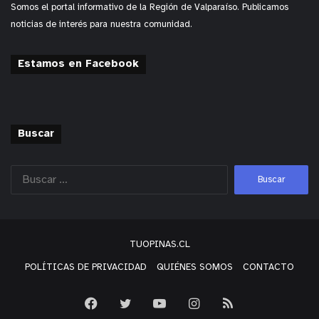
para comunicarse, modelándolo a través del
Somos el portal informativo de la Región de Valparaíso. Publicamos
juego”,
quien agregó que todas estas medidas, en
noticias de interés para nuestra comunidad.
su conjunto, permitirán generar una mejor calidad
de vida y descomprime la tensión dentro de la
Estamos en Facebook
casa.
y tú, ¿qué opinas?
Buscar
TUOPINAS.CL
POLÍTICAS DE PRIVACIDAD
QUIÉNES SOMOS
CONTACTO