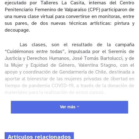
ejecutado por Talleres La Casita, internas del Centro
Penitenciario Femenino de Valparaíso (CPF) participaron de
una nueva clase virtual para convertirse en monitoras, entre
sus pares, de dos nuevas técnicas artísticas: pintura y
decoupage.
Las clases, son el resultado de la campaña
“Cuidémonos entre todas”, impulsada por el Seremis de
Justicia y Derechos Humanos, José Tomás Bartolucci, y de
la Mujer y Equidad de Género, Valentina Stagno, con el
apoyo y coordinación de Gendarmería de Chile, destinada a
aportar al bienestar de las mujeres privadas de libertad en
tiempo de pandemia COVID-19, a través de la donación de
materiales para la realización de estos cursos.
Ver más
Anuncio Patrocinado
La clase, fue impartida por la profesora Catalina
Aspillaga, de Talleres La Casita, y se enfoca en capacitar a
5 internas para que hagan, posteriormente, las veces de
Artículos relacionados
monitoras de sus compañeras, de la misma forma que