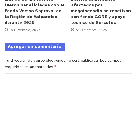
ahora que, producto de la pandemia y con el objetivo de
fueron beneficiados con el
afectados por
Fondo Vecino Sopraval en
megaincendio se reactivan
defenderlas de posibles contagios, debimos suspender las
la Región de Valparaíso
con fondo GORE y apoyo
visitas. Estamos respaldando y trabajando en conjunto con
durante 2025
técnico de Sercotec
diversas entidades que, preocupadas por el bienestar de
30 Diciembre, 2025
28 Diciembre, 2025
las mujeres privadas de libertad, están desarrollando
iniciativas al interior de la unidad penal”.
Agregar un comentario
Tu dirección de correo electrónico no será publicada.
Los campos
requeridos están marcados
*
y tú, ¿qué opinas?
C
o
m
e
n
t
a