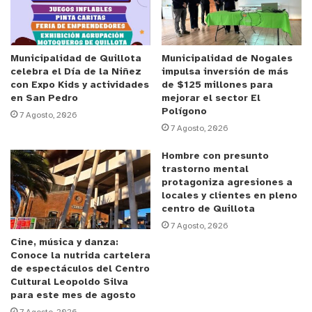
del impacto COVID-19 en personas mayores que ha
desarrollado nuestra institución, para colaboración
y apoyo de los ELEAM que pueden o están
presentando algún brote, es que estamos llevando
Municipalidad de Quillota
Municipalidad de Nogales
celebra el Día de la Niñez
impulsa inversión de más
a cabo la contratación de supervisoras regionales,
con Expo Kids y actividades
de $125 millones para
cuyo rol es entregar asesorías técnicas a toda la
en San Pedro
mejorar el sector El
Polígono
región, además de ser las responsables de la
7 Agosto, 2026
7 Agosto, 2026
puesta en marcha y el funcionamiento de las
residencias espejo transitorias (RET) en la zona”.
Hombre con presunto
trastorno mental
protagoniza agresiones a
Anuncio Patrocinado
locales y clientes en pleno
centro de Quillota
7 Agosto, 2026
Cine, música y danza:
Conoce la nutrida cartelera
de espectáculos del Centro
Cultural Leopoldo Silva
para este mes de agosto