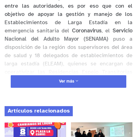
entre las autoridades, es por eso que con el
objetivo de apoyar la gestión y manejo de los
Establecimientos de Larga Estadía en la
emergencia sanitaria del
Coronavirus
, el
Servicio
Nacional del Adulto Mayor (SENAMA)
puso a
disposición de la región dos supervisores del área
de salud y 18 delegados de establecimientos de
larga estadía (ELEAM), quienes se encargan de
operativizar las Residencias Espejo Transitorias
(RET) y la aplicación de los protocolos para el
Ver más
control de los brotes al interior de estos ELEAM,
entre otras tareas.
Artículos relacionados
En ese sentido, el coordinador de
SENAMA
Valparaíso
, Alonso Cuadra, explicó que “en el
marco de la estrategia de prevención y mitigación