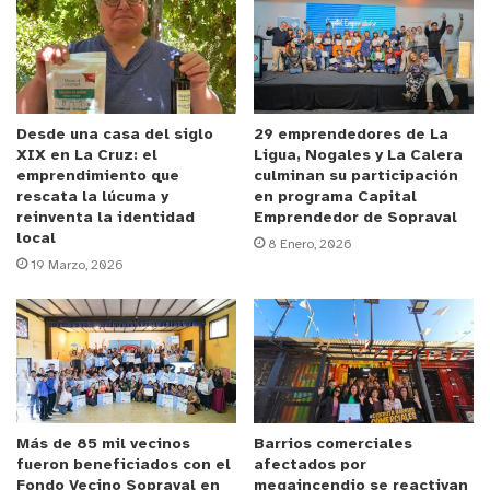
Anuncio Patrocinado
A ello agregó que “también a través de Caritas
Chile supimos que los $ 200 millones que son
para ollas comunes estarán disponibles a
principios de Septiembre. Es lamentable, porque
Desde una casa del siglo
29 emprendedores de La
XIX en La Cruz: el
Ligua, Nogales y La Calera
se trata de la primera línea de ayuda a las familias
emprendimiento que
culminan su participación
que todos los días requieren de alimentación en
rescata la lúcuma y
en programa Capital
reinventa la identidad
Emprendedor de Sopraval
las más de 300 ollas comunes que hay en la
local
8 Enero, 2026
región”.
19 Marzo, 2026
La autoridad indicó que
“así las cosas, las
personas recibirán primero los recursos del retiro
del 10% de las AFP que la ayuda del Estado.
Cuando queremos trabajar en equipo entre el
gobierno regional y el gobierno central, siempre
Más de 85 mil vecinos
Barrios comerciales
nos encontramos con las mismas trabas y
fueron beneficiados con el
afectados por
Fondo Vecino Sopraval en
megaincendio se reactivan
lamentamos que a pesar de la pandemia no hayan