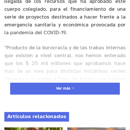
llegada de los recursos que ha aprobado este
cuerpo colegiado, para el financiamiento de una
serie de proyectos destinados a hacer frente a la
emergencia sanitaria y económica provocada por
la pandemia del COVID-19.
“Producto de la burocracia y de las trabas internas
que existen a nivel central, nos hemos enterado
que los $ 25 mil millones que aprobamos hace
más de un mes para distintas iniciativas recién
llegarán a la región a fines de Agosto o principios
de Septiembre, mientras que los recursos
Ver más
destinados a financiar programas de reactivación
económica a través de
CORFO, SERCOTEC y FOSIS
recién podrían estar en manos de los beneficiarios
Artículos relacionados
en Octubre”, expresó Murillo.