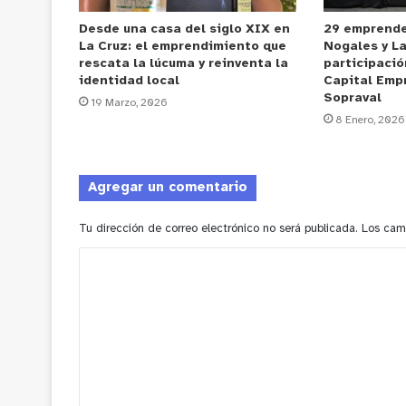
Desde una casa del siglo XIX en
29 emprende
La Cruz: el emprendimiento que
Nogales y La
rescata la lúcuma y reinventa la
participaci
identidad local
Capital Emp
Sopraval
19 Marzo, 2026
8 Enero, 2026
Agregar un comentario
Tu dirección de correo electrónico no será publicada.
Los cam
C
o
m
e
n
t