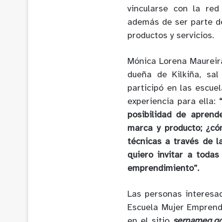
vincularse con la red
además de ser parte de
productos y servicios.
Mónica Lorena Maurei
dueña de Kilkiña, sa
participó en las escue
experiencia para ella:
posibilidad de aprend
marca y producto; ¿có
técnicas a través de l
quiero invitar a toda
emprendimiento”.
Las personas interesad
Escuela Mujer Emprend
en el sitio
sernameg.go