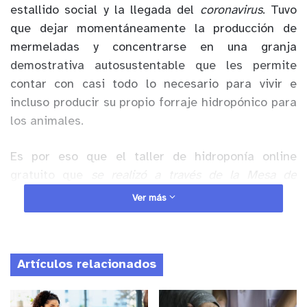
estallido social y la llegada del
coronavirus
. Tuvo
que dejar momentáneamente la producción de
mermeladas y concentrarse en una granja
demostrativa autosustentable que les permite
contar con casi todo lo necesario para vivir e
incluso producir su propio forraje hidropónico para
los animales.
Es por eso que el taller de hidroponía online
gratuito que
se realizó a través de la Mesa de
Jóvenes de INDAP fue una oportunidad para
Ver más
perfeccionar sus conocimientos en este tipo de
cultivo
. “Este taller fue como para repasar lo que
ya sabía. El 2012 tuvimos invernadero con 10 mil
Artículos relacionados
lechugas hidropónicas. Tenía harta experiencia y
esto sirvió para actualizar un poco mis
conocimientos y aprender algunos tips”, asegura