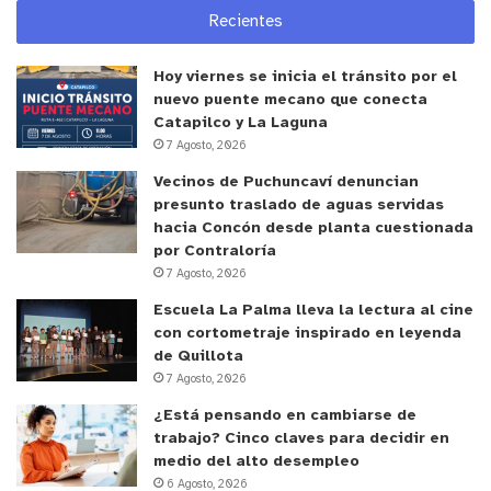
Recientes
presenciales a cursos virtuales, para resguardar la
salud de funcionarios y agricultores. Con esto se
Hoy viernes se inicia el tránsito por el
busca poder llegar a la mayor cantidad de jóvenes
nuevo puente mecano que conecta
cuyo único requisito es ser usuario de INDAP.
Catapilco y La Laguna
7 Agosto, 2026
y tú, ¿qué opinas?
Vecinos de Puchuncaví denuncian
presunto traslado de aguas servidas
hacia Concón desde planta cuestionada
por Contraloría
7 Agosto, 2026
Escuela La Palma lleva la lectura al cine
con cortometraje inspirado en leyenda
de Quillota
7 Agosto, 2026
¿Está pensando en cambiarse de
trabajo? Cinco claves para decidir en
medio del alto desempleo
6 Agosto, 2026