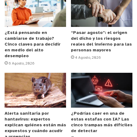
Jocelyn.
Anuncio Patrocinado
También el forraje hidropónico ha sido una
¿Está pensando en
“Pasar agosto”: el origen
cambiarse de trabajo?
del dicho y los riesgos
alternativa para la alimentación de sus animales
Cinco claves para decidir
reales del invierno para las
en esta zona que vive un dramático déficit hídrico
en medio del alto
personas mayores
desempleo
“durante el verano producíamos forraje
4 Agosto, 2026
6 Agosto, 2026
hidropónico y pudimos alimentar a los animales
toda la temporada que no llovió, por eso era
importante aprender un poco más. En poco tiempo
comenzaremos nuevamente con la producción,
queremos ser cada vez más autosustentables”,
asegura.
Alerta sanitaria por
¿Podrías caer en una de
hantavirus: expertos
estas estafas con IA? Las
El
“taller de hidroponía práctica para jóvenes
explican quiénes están más
cinco trampas más difíciles
expuestos y cuándo acudir
de detectar
usuarios de INDAP”
convocó a más de 60 jóvenes
a urgencias