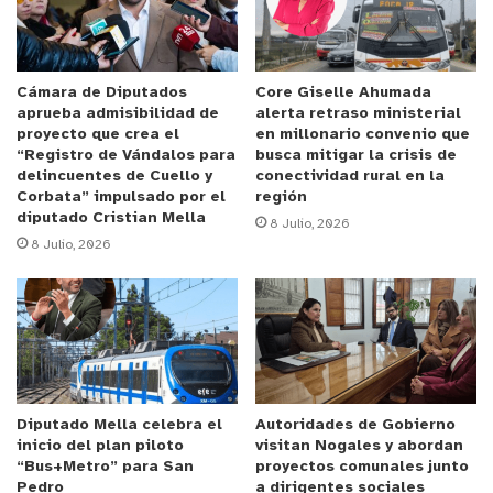
Chahuán, quien se vio en uno de los cuadros de la
conferencia de zoom con un burdo fondo de
oficina. El parlamentario estaba usando uno de los
efectos de la aplicación de teleconferencias para
Cámara de Diputados
Core Giselle Ahumada
aprueba admisibilidad de
alerta retraso ministerial
simular que se encontraba en su despacho, cuando
proyecto que crea el
en millonario convenio que
era evidente que no era así.
“Registro de Vándalos para
busca mitigar la crisis de
delincuentes de Cuello y
conectividad rural en la
Corbata” impulsado por el
región
“Senador Chahuán, ¿usted viene en viaje o está en
diputado Cristian Mella
8 Julio, 2026
su oficina? Porque tiene una imagen confusa”,
8 Julio, 2026
volvió a preguntar la secretaria, esta vez sin
aguantar la risa, mientras el rostro de Chahuán
reflejaba cambios en la iluminación propios de un
paseo en automóvil. Mientras que Chahuán hizo
caso omiso a la pregunta y volvió a retrucar “A
favor, señora secretaria”, para luego expresar que
Diputado Mella celebra el
Autoridades de Gobierno
tenía “pésima señal”.
inicio del plan piloto
visitan Nogales y abordan
“Bus+Metro” para San
proyectos comunales junto
Pedro
a dirigentes sociales