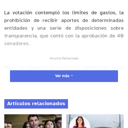
La votación contempló los límites de gastos, la
prohibición de recibir aportes de determinadas
entidades y una serie de disposiciones sobre
transparencia, que contó con la aprobación de 40
senadores.
Anuncio Patrocinado
Pero fue mientras la secretaria contaba los votos
de cada uno de los parlamentarios, se produjo el
Ver más
momento más curioso de la jornada.
Específicamente cuando se le consultó al senador
Francisco Chahuán si es que se encontraba en su
Artículos relacionados
oficina en ese momento.
“A favor, señora secretaria”, se le escuchó decir a