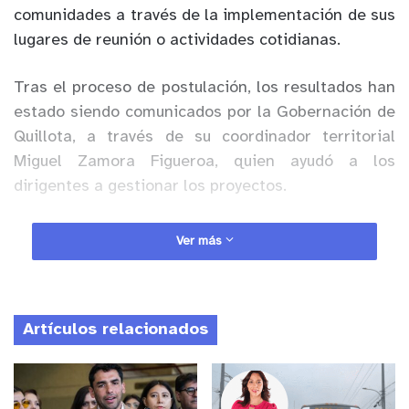
comunidades a través de la implementación de sus
lugares de reunión o actividades cotidianas.
Tras el proceso de postulación, los resultados han
estado siendo comunicados por la Gobernación de
Quillota, a través de su coordinador territorial
Miguel Zamora Figueroa, quien ayudó a los
dirigentes a gestionar los proyectos.
Anuncio Patrocinado
Ver más
Los beneficiados fueron en esta oportunidad la
Junta de Vecinos Villa Antumapu n° 6, con un
monto de $935.910 para implementar la cocina de
Artículos relacionados
su sede social. Además la Junta de Vecinos Las
Palmas, quienes recibieron $832.350 para
Equipamiento Tecnológico en su sector; y