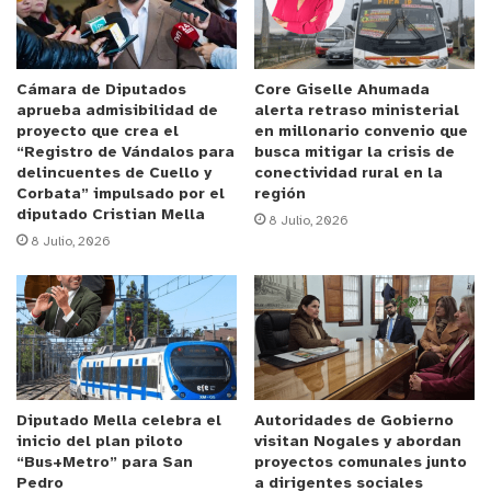
finalmente, la Escuela de Fútbol San José, que
podrá adquirir implementación deportiva con los
$957.000 que le fueron adjudicados.
Cámara de Diputados
Core Giselle Ahumada
aprueba admisibilidad de
alerta retraso ministerial
Ángela Valencia Jorquera, presidenta de la Junta
proyecto que crea el
en millonario convenio que
de Vecinos Villa Las Palma, dijo que “estamos
“Registro de Vándalos para
busca mitigar la crisis de
delincuentes de Cuello y
conectividad rural en la
felices como vecinos, porque es primera vez que
Corbata” impulsado por el
región
nos ganamos un fondo y eso es por el gran equipo
diputado Cristian Mella
8 Julio, 2026
que tenemos y la ayuda de la Gobernación que nos
8 Julio, 2026
ayudó en la postulación. Esto servirá para tener
computadores y así poder comunicarnos de
manera remota”, contó la dirigenta.
El
gobernador Iván Cisternas
expresó que “fueron
22 organizaciones de la Provincia de Quillota las
Diputado Mella celebra el
Autoridades de Gobierno
beneficiadas hasta la fecha. Estas son las
inicio del plan piloto
visitan Nogales y abordan
“Bus+Metro” para San
proyectos comunales junto
primeras tres entregas y estamos contentos, al
Pedro
a dirigentes sociales