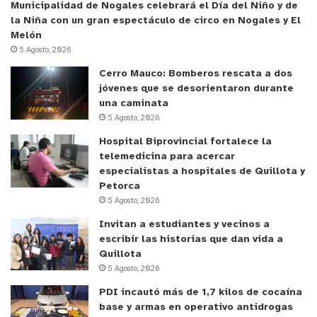
Municipalidad de Nogales celebrará el Día del Niño y de
en la primera etapa.
la Niña con un gran espectáculo de circo en Nogales y El
Melón
Por ahora, sólo resta esperar el pitazo inicial del
5 Agosto, 2026
partido válido por la décima fecha de la primera
Cerro Mauco: Bomberos rescata a dos
rueda de la Serie de Honor para ver cómo Unión La
jóvenes que se desorientaron durante
Calera saldrá a buscar los puntos en el Campanil y
una caminata
5 Agosto, 2026
conseguir una victoria que ha sido bastante
esquiva a lo largo de los años.
Hospital Biprovincial fortalece la
telemedicina para acercar
especialistas a hospitales de Quillota y
y tú, ¿qué opinas?
Petorca
5 Agosto, 2026
Invitan a estudiantes y vecinos a
escribir las historias que dan vida a
Quillota
5 Agosto, 2026
PDI incautó más de 1,7 kilos de cocaína
base y armas en operativo antidrogas