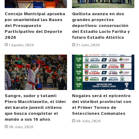
los del Campanil, que a partir de las 11 de la
mañana tendrán una nueva oportunidad de verse
Concejo Municipal aprueba
Quillota avanza en dos
por unanimidad las Bases
grandes proyectos
las caras, en una historia que consigna 23
del Presupuesto
deportivos: conservación
enfrentamientos, con 5 victorias (sólo una en
Participativo del Deporte
del Estadio Lucio Fariña y
2026
futuro Estadio Atlético
condición de forastero), 11 empates y 7 derrotas.
1 Agosto, 2026
31 Julio, 2026
En Primera División, los números son bastante
parejos, ya que de 13 partidos disputados, los
“cementeros” han salido airosos en 4 ocasiones,
igualando en 5 oportunidades y cayendo también
en 4 lances, con 15 goles a favor y 13 en contra.
Sangre, sudor y tatami:
Nogales será el epicentro
Piero Macchiavello, el líder
del vóleibol provincial con
Y es en esta categoría donde registra el único
del karate juvenil chileno
el Primer Torneo de
triunfo como visitante, aunque fue en el Estadio
que busca conquistar el
Selecciones Comunales
mundo a sus 16 años
Municipal de Yumbel, el 23 de noviembre de 2015.
30 Julio, 2026
30 Julio, 2026
En aquella ocasión, con Miguel Riffo como DT, los
locales se adelantaron en el marcador con autogol