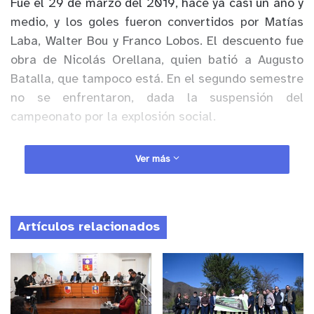
Fue el 29 de marzo del 2019, hace ya casi un año y
medio, y los goles fueron convertidos por Matías
Laba, Walter Bou y Franco Lobos. El descuento fue
obra de Nicolás Orellana, quien batió a Augusto
Batalla, que tampoco está. En el segundo semestre
no se enfrentaron, dada la suspensión del
campeonato por la explosión social.
Anuncio Patrocinado
Ver más
Por lo mismo, el último registro en el sur, donde
medirán fuerzas este martes, se remonta al 1 de
septiembre de 2018, con victoria de los
Artículos relacionados
universitarios por 2-1. El gol de los caleranos fue
obra de Josepablo Monreal, hoy a préstamo en
Cobreloa.
Son los datos más recientes entre “cementeros” y