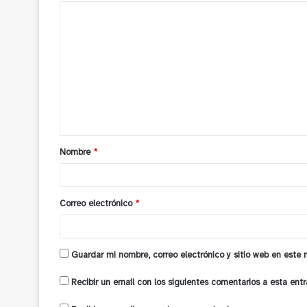
C
o
m
e
n
t
a
Nombre
*
r
i
o
Correo electrónico
*
*
Guardar mi nombre, correo electrónico y sitio web en este
Recibir un email con los siguientes comentarios a esta entr