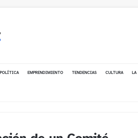
POLÍTICA
EMPRENDIMIENTO
TENDENCIAS
CULTURA
LA
e financiamiento para avanzar en la construcción del Puente Colón de Lim