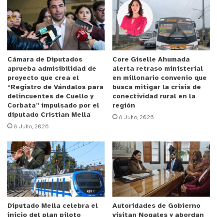
Anuncio Patrocinado
“Lo importante es que la alcaldesa tuvo que hacer
modificaciones en el concejo ordinario del día
martes. El lunes hubo una reunión con el concejo
Cámara de Diputados
Core Giselle Ahumada
aprueba admisibilidad de
alerta retraso ministerial
para poder discutir y conjugar cada una de las
proyecto que crea el
en millonario convenio que
mociones que hicimos el jueves pasado. Lo que se
“Registro de Vándalos para
busca mitigar la crisis de
delincuentes de Cuello y
conectividad rural en la
acordó es un acuerdo complementario para
Corbata” impulsado por el
región
incorporar al comercio local y así tener mayor
diputado Cristian Mella
8 Julio, 2026
cantidad de locales adheridos a esta giftcard para
8 Julio, 2026
las familias de la comuna de La Calera”, expresó el
edil.
Asimismo, Piraino se mostró satisfecho, luego de
que más de 40 locales caleranos se hicieron parte
del convenio, además de incorporar a negocios del
Diputado Mella celebra el
Autoridades de Gobierno
inicio del plan piloto
visitan Nogales y abordan
sector rural al que pertenecen Pachacamita,