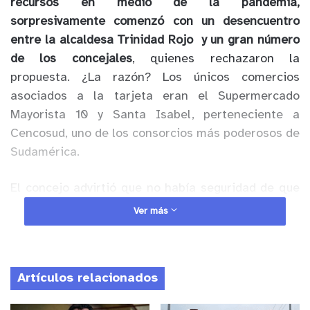
recursos en medio de la pandemia,
sorpresivamente comenzó con un desencuentro
entre la alcaldesa Trinidad Rojo y un gran número
de los concejales
, quienes rechazaron la
propuesta. ¿La razón? Los únicos comercios
asociados a la tarjeta eran el Supermercado
Mayorista 10 y Santa Isabel, perteneciente a
Cencosud, uno de los consorcios más poderosos de
Sudamérica.
El concejo advirtió que no había seguridad de que
ninguno de los comerciantes locales, que han
Ver más
sufrido durante los meses de pandemia, recibieran
parte del dinero de la gift card. Afortunadamente,
gracias a la presión ejercida por el cuerpo
Artículos relacionados
colegiado, la situación cambió, según expresó a
tuopinas.cl
el concejal Johnny PIraino.