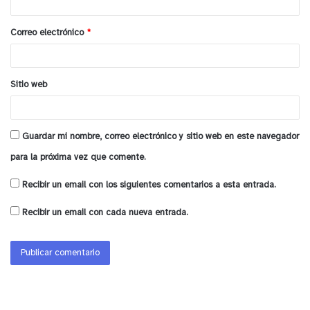
cuenten con la tarjeta, ese será el medio de
i
utilización. Hay que dejar en claro que no será
o
Correo electrónico
*
para todos los comerciantes porque de los 92
*
socios de la Cámara de Comercio sólo 40 de ellos
tienen el servicio disponible, como Cámara de
Sitio web
Comercio pensamos que es buena la iniciativa y ha
sido bien aceptado el proyecto porque ingresarán
recursos para el comercio minorista en medio de
Guardar mi nombre, correo electrónico y sitio web en este navegador
la pandemia”
, indicó la dirigenta.
para la próxima vez que comente.
Recibir un email con los siguientes comentarios a esta entrada.
y tú, ¿qué opinas?
Recibir un email con cada nueva entrada.