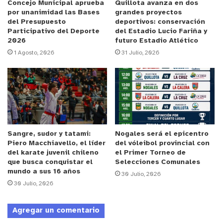
chances más claras que Rangers, llegando de esta
Concejo Municipal aprueba
Quillota avanza en dos
por unanimidad las Bases
grandes proyectos
forma el segundo gol, a través de una pulcra volea
del Presupuesto
deportivos: conservación
del quillotano, Sebastián Parada (40′), quién
Participativo del Deporte
del Estadio Lucio Fariña y
2026
futuro Estadio Atlético
ingresó en reemplazo de Gonzalo Abán.
1 Agosto, 2026
31 Julio, 2026
En el complemento, el cuadro canario seguía con
una fuerte muralla en defensa, que frustró las
ambiciones de los dirigidos por Luis Marcoleta. Ya
cerca del final del encuentro, una falta de Omar
Carabalí en el área le otorgó una falta penal a
Sangre, sudor y tatami:
Nogales será el epicentro
favor del elenco de Talca, que pese a dar en el
Piero Macchiavello, el líder
del vóleibol provincial con
palo, el balón encontró los pies de Manuel López,
del karate juvenil chileno
el Primer Torneo de
que busca conquistar el
Selecciones Comunales
quien descontó para su escuadra (89′). Pese a los
mundo a sus 16 años
30 Julio, 2026
5′ de descuento, la victoria se selló para los
30 Julio, 2026
amarillos.
Agregar un comentario
El próximo desafío de San Luis será este próximo