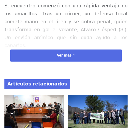
El encuentro comenzó con una rápida ventaja de
los amarillos. Tras un córner, un defensa local
comete mano en el área y se cobra penal, quien
transforma en gol el volante, Álvaro Césped (3′).
Un envión anímico que sin duda ayudó a los
canarios.
Ver más
Anuncio Patrocinado
Tal cómo lo anticipó en la semana el DT Rivero, el
cuadro talquino iba a tratar de llegarle con
Artículos relacionados
contundencia y alto aprovechamiento de las
bandas. Ante esta estrategia, el ex portero canario
se reordenó en defensa y complicó al ataque
rojinegro, quienes pese a tener más el balón, no
lograban tener ocasiones claras de gol.
Esta
dinámica le permitió a San Luis llegar, incluso, con