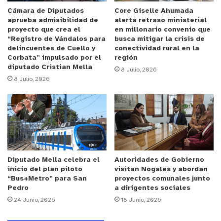
víctimas hoy lo agradecen porque estamos dando un
Cámara de Diputados
Core Giselle Ahumada
aprueba admisibilidad de
alerta retraso ministerial
paso importante para recuperar la tranquilidad de
proyecto que crea el
en millonario convenio que
muchas familias chilenas que están aterrorizadas
“Registro de Vándalos para
busca mitigar la crisis de
delincuentes de Cuello y
conectividad rural en la
ante este tipo de decisiones. Queremos seriedad,
Corbata” impulsado por el
región
queremos rigurosidad, que es lo que precisamente
diputado Cristian Mella
8 Julio, 2026
faltó en la comisión de libertad condicional del 2016
8 Julio, 2026
encabezada por la ministra Donoso”,
enfatizó
Longton.
Por su parte el diputado Gonzalo Fuenzalida dijo
que:
“Ganaron las víctimas, víctimas que
lamentablemente no nos acompañan como Ámbar
Diputado Mella celebra el
Autoridades de Gobierno
inicio del plan piloto
visitan Nogales y abordan
Cornejo. Víctimas que vinieron a declarar a esta
“Bus+Metro” para San
proyectos comunales junto
comisión y mostraron su dolor; se abrieron muchas
Pedro
a dirigentes sociales
víctimas que no pudieron venir a la comisión por
24 Junio, 2026
18 Junio, 2026
miedo. Ellas ganaron hoy día. Pasamos una