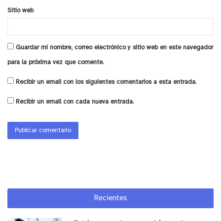
funcionado. El Estado de Chile y es la constitución,
Sitio web
la que designa a los poderes del Estado a fiscalizarse
unos con otros, así que muy bien por las víctimas y
agradezco a quienes firmamos esta acusación de
Guardar mi nombre, correo electrónico y sitio web en este navegador
forma transversal el haber puesto sus firmas y
para la próxima vez que comente.
agradezco también a los diputados que con
Recibir un email con los siguientes comentarios a esta entrada.
convicción y algunos también un poco apretados por
la política, dejaron que esto siguiera su Curso al
Recibir un email con cada nueva entrada.
Senado”,
concluyó.
y tú, ¿qué opinas?
Recientes