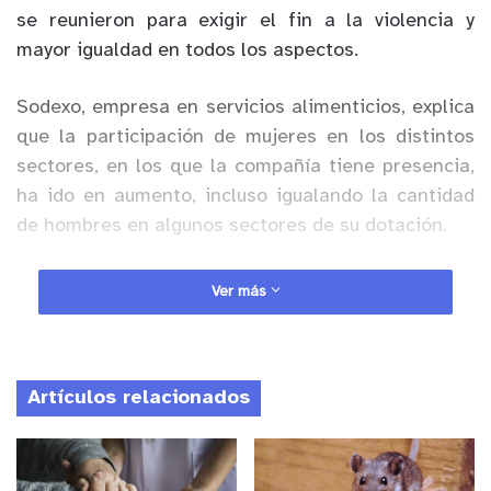
se reunieron para exigir el fin a la violencia y
mayor igualdad en todos los aspectos.
Sodexo, empresa en servicios alimenticios, explica
que la participación de mujeres en los distintos
sectores, en los que la compañía tiene presencia,
ha ido en aumento, incluso igualando la cantidad
de hombres en algunos sectores de su dotación.
Anuncio Patrocinado
Ver más
Uno de los parámetros que la compañía analiza
constantemente son los hábitos alimentarios del
género femenino, para de esta forma enfocar su
Artículos relacionados
servicio acorde a las expectativas de sus
consumidoras. En este camino, y
con información
objetiva, es que se van derribando algunos mitos