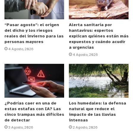
como, por ejemplo, que las mujeres prefieren
comer ensaladas, saltarse el postre y evitar a toda
costa los carbohidratos
. Según sus conclusiones,
es posible apreciar que los hábitos alimentarios
“Pasar agosto”: el origen
Alerta sanitaria por
del dicho y los riesgos
hantavirus: expertos
de ambos géneros son cada vez más parecidos.
reales del invierno para las
explican quiénes están más
personas mayores
expuestos y cuándo acudir
a urgencias
De acuerdo con la encuesta de satisfacción que
4 Agosto, 2026
4 Agosto, 2026
anualmente Sodexo aplica a sus Clientes y
Consumidores, tanto las mujeres como los
hombres, a lo largo de todas las Industrias,
prefieren comer saludable y sin discriminar la
cantidad. Sin embargo, en los sectores de la
industria farmacéutica y bancaria, prefieren platos
¿Podrías caer en una de
Los humedales: la defensa
con una composición equilibrada de carbohidratos,
estas estafas con IA? Las
natural que reduce el
grasas y proteínas; mientras que la industria
cinco trampas más difíciles
impacto de las lluvias
de detectar
intensas
manufacturera, los carbohidratos toman el
3 Agosto, 2026
2 Agosto, 2026
protagonismo, pues la papa, el arroz y los fideos,