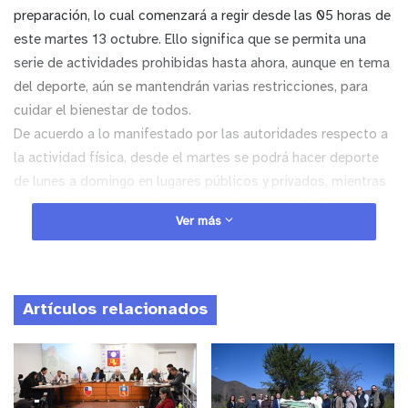
preparación, lo cual comenzará a regir desde las 05 horas de
este martes 13 octubre. Ello significa que se permita una
serie de actividades prohibidas hasta ahora, aunque en tema
del deporte, aún se mantendrán varias restricciones, para
cuidar el bienestar de todos.
De acuerdo a lo manifestado por las autoridades respecto a
la actividad física, desde el martes se podrá hacer deporte
de lunes a domingo en lugares públicos y privados, mientras
que en el caso de las disciplinas colectivas,
habrá
Ver más
autorización para que se concentren un máximo de 5
personas en recintos cerrados, mientras que los lugares
abiertos la capacidad es 25 personas.
A lo anterior, se reitera
que no se permitirá público en ningún caso, además de
Artículos relacionados
recomendarse entrenar de forma individual ya sea en parques
o plazas para disminuir riesgos de contagio.
Por su parte, se mantiene en esta etapa la prohibición de
funcionamiento para los gimnasios abiertos al público. Junto