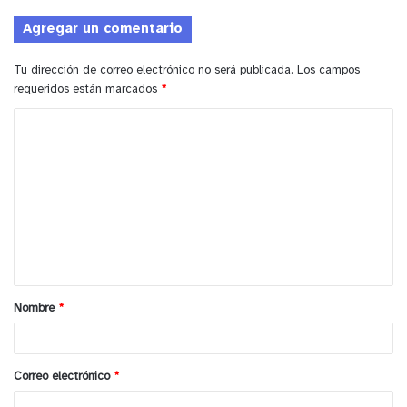
propias de esta normativa legal en todo el país.
y tú, ¿qué opinas?
Agregar un comentario
Tu dirección de correo electrónico no será publicada.
Los campos
requeridos están marcados
*
Anuncio Patrocinado
C
o
m
e
n
t
a
Nombre
*
r
i
o
Correo electrónico
*
*