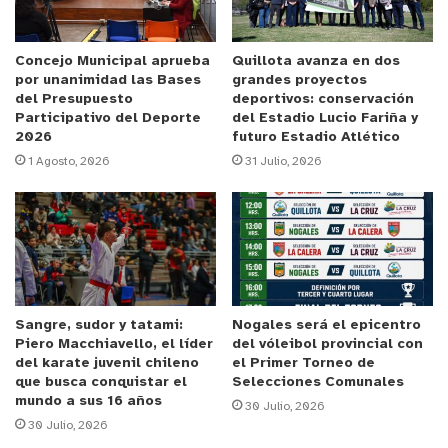
con ello, con el fin de disminuir al mínimo la propagación del
virus, lo ideal es que no se utilice el mobiliario público como
Concejo Municipal aprueba
Quillota avanza en dos
juegos infantiles, bancas, estaciones de ejercicios, u otros,
por unanimidad las Bases
grandes proyectos
así como los bebederos, por lo que se sugiere llevar su
del Presupuesto
deportivos: conservación
propio líquido para la hidratación
. Respecto al uso de la
Participativo del Deporte
del Estadio Lucio Fariña y
2026
futuro Estadio Atlético
mascarilla, ésta sólo se puede quitar durante realización de
1 Agosto, 2026
31 Julio, 2026
actividad física, siendo obligatorio su utilización en toda
circunstancia previa y posterior.
En los aspectos más generales,
pueden funcionar
restaurantes y lugares análogos de atención de público, sólo
en espacios abiertos y respetando la distancia social;
los
mayores de 75 años pueden salir sin mayores restricciones;
quienes lo deseen, tienen la opción de salir todos los días,
Sangre, sudor y tatami:
Nogales será el epicentro
Piero Macchiavello, el líder
del vóleibol provincial con
excepto hacia lugares que se encuentran en cuarentena;
del karate juvenil chileno
el Primer Torneo de
además está permitido el asistir a reuniones sociales y
que busca conquistar el
Selecciones Comunales
mundo a sus 16 años
recreativas de máximo 50 personas, salvo en horario toque
30 Julio, 2026
30 Julio, 2026
de queda, período en que se mantienen las restricciones