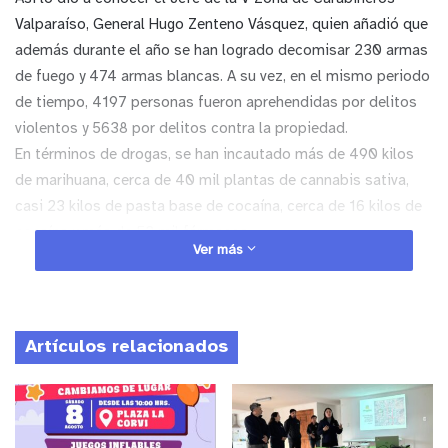
Valparaíso, General Hugo Zenteno Vásquez, quien añadió que
además durante el año se han logrado decomisar 230 armas
de fuego y 474 armas blancas. A su vez, en el mismo periodo
de tiempo, 4197 personas fueron aprehendidas por delitos
violentos y 5638 por delitos contra la propiedad.
En términos de drogas, se han incautado más de 490 kilos
de marihuana, cerca de 40 mil plantas de cannabis sativa,
casi 23 kilos de pasta base de cocaína, cerca de 16 kilos de
cocaína y más de 53 mil fármacos.
Ver más
“Los Carabineros han estado desplegados en todas las
comunas de la región de Valparaíso. Ello ha implicado un
trabajo coordinado y creo que los funcionarios han estado
muy conscientes de realizar una labor ardua para revertir lo
Artículos relacionados
que es la pandemia”, señaló el General Zenteno, quien
aprovechó la instancia para reconocer el trabajo de los
funcionarios, comentando que ellos “han entregado gran
parte de su conocimiento y profesionalismo para aportar en