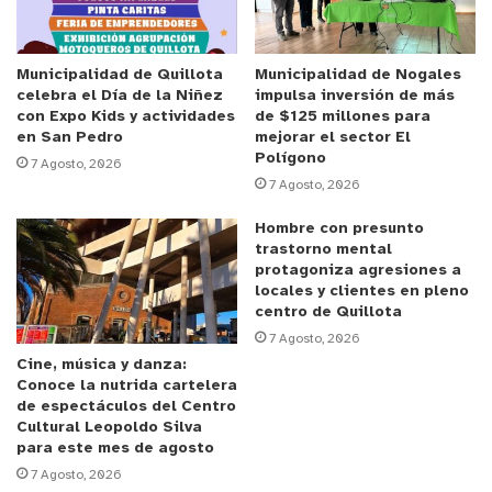
lo que fue la cuarentena”.
SEGUIMOS EN PANDEMIA
Municipalidad de Quillota
Municipalidad de Nogales
Desde el 26 de marzo, Carabineros detuvo a más de 23 mil
celebra el Día de la Niñez
impulsa inversión de más
personas por no respetar la cuarentena y cordones
con Expo Kids y actividades
de $125 millones para
sanitarios, concentrándose principalmente en Viña del Mar
en San Pedro
mejorar el sector El
Polígono
con 10401 casos, y Valparaíso con 5877 aprehendidos.
7 Agosto, 2026
7 Agosto, 2026
Además, se han detenido a 1989 “porfiados” que en dos o
más oportunidades desestimaron las medidas dispuestas
Hombre con presunto
por la autoridad para evitar los contagios, habiendo incluso
trastorno mental
protagoniza agresiones a
personas que han incumplidos las normas hasta 13 veces,
locales y clientes en pleno
concentrándose principalmente las cifras entre 1 a 5
centro de Quillota
reiteraciones.
7 Agosto, 2026
En razón de ello, el alto oficial llamó a la comunidad a seguir
Cine, música y danza:
Conoce la nutrida cartelera
cumpliendo con las medidas sanitarias. “Esto tiene que ser
de espectáculos del Centro
con la ayuda de todas las personas que componen esta
Cultural Leopoldo Silva
para este mes de agosto
región. Sería muy lamentable retroceder a cuarentena, por lo
7 Agosto, 2026
que es importante cumplir en forma responsable todas las