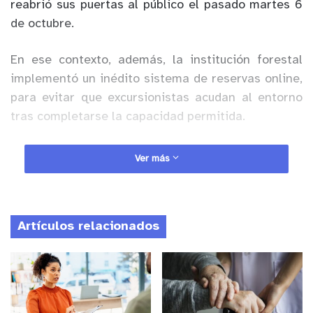
reabrió sus puertas al público el pasado martes 6
de octubre.
En ese contexto, además, la institución forestal
implementó un inédito sistema de reservas online,
para evitar que excursionistas acudan al entorno
tras completarse la capacidad permitida.
Anuncio Patrocinado
Ver más
Al respecto, el director regional de CONAF, Sandro
Bruzzone, explicó que “nuestro departamento de
Áreas Silvestres Protegidas decidió subir el aforo,
Artículos relacionados
dado el buen funcionamiento de los protocolos
sanitarios dispuestos tras la reapertura de la
unidad, como la toma de temperatura, la
desinfección de calzado y el uso de mascarillas y
alcohol-gel”.