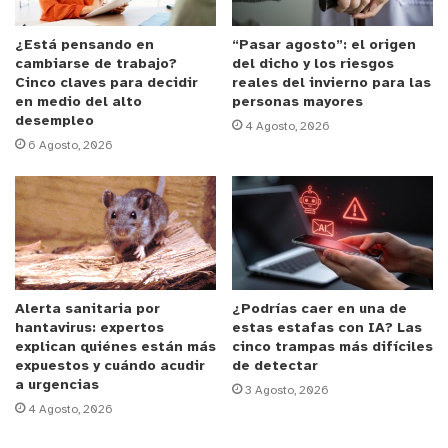
Añadió que “para acceder al sector de Granizo,
¿Está pensando en
“Pasar agosto”: el origen
cambiarse de trabajo?
del dicho y los riesgos
primero, las personas interesadas deberán
Cinco claves para decidir
reales del invierno para las
reservar un cupo en el sitio web que elaboramos
en medio del alto
personas mayores
desempleo
(
https://welcu.com/conaf-valparaiso
), donde
4 Agosto, 2026
6 Agosto, 2026
obtendrán un ticket de ingreso al área. Este debe
ser presentado en la portería, ya sea en el mismo
teléfono celular o impreso. Y luego, con efectivo,
cancelar la tarifa de entrada”.
Normativa
Alerta sanitaria por
¿Podrías caer en una de
hantavirus: expertos
estas estafas con IA? Las
El sector de Granizo opera de martes a viernes,
explican quiénes están más
cinco trampas más difíciles
desde las 8.30 hasta las 16:00 horas, sin acceso a
expuestos y cuándo acudir
de detectar
a urgencias
la cumbre del cerro La Campana. Sólo se puede
3 Agosto, 2026
4 Agosto, 2026
ascender hasta la mina La Pronosticada.