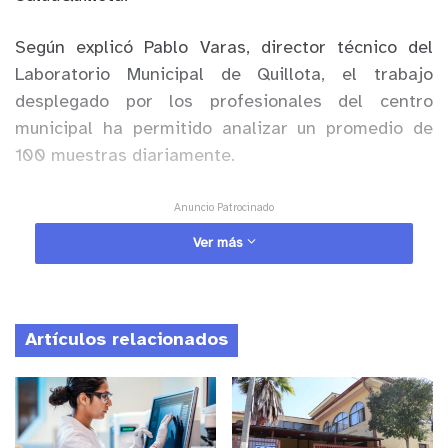
Según explicó Pablo Varas, director técnico del
Laboratorio Municipal de Quillota, el trabajo
desplegado por los profesionales del centro
municipal ha permitido analizar un promedio de
100 muestras diariamente.
Anuncio Patrocinado
“Comenzamos el 24 de septiembre a procesar los
Ver más
exámenes. En este mes de funcionamiento y con
fecha de corte al 28 de octubre, tenemos 2.778
exámenes procesados, de los cuales han sido 61
Artículos relacionados
positivos. Eso nos entrega una tasa de positividad
de 2.19%, que dista mucho de lo que ocurre a nivel
nacional con un 7%, por lo tanto, nuestras
medidas municipales han sido de bastante éxito