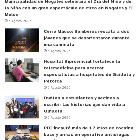
presencia del gen viral, el resultado es positivo. Si
Municipalidad de Nogales celebrará el Día del Niño y de
no se amplifica la secuencia genética que se
la Niña con un gran espectáculo de circo en Nogales y El
Melón
busca, el resultado es negativo.
5 Agosto, 2026
Cerro Mauco: Bomberos rescata a dos
Todo el proceso fue validado por el Instituto de
jóvenes que se desorientaron durante
Salud Pública (ISP), donde el equipo municipal fue
una caminata
certificado y con el 100% del rendimiento en las
5 Agosto, 2026
pruebas realizadas por dicho organismo.
Hospital Biprovincial fortalece la
telemedicina para acercar
Para la habilitación del Laboratorio de Biología
especialistas a hospitales de Quillota y
Petorca
Molecular se remodeló una vivienda ubicada en la
5 Agosto, 2026
parte posterior del Laboratorio Clínico,
Invitan a estudiantes y vecinos a
habilitándose el espacio con los estándares que se
escribir las historias que dan vida a
requieren para un laboratorio de este tipo,
Quillota
cumpliendo con la normativa nacional exigida.
5 Agosto, 2026
PDI incautó más de 1,7 kilos de cocaína
y tú, ¿qué opinas?
base y armas en operativo antidrogas