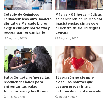
para obtener esta tasa tan baja”, manifestó Varas.
El tecnólogo médico destacó además los tiempos
Colegio de Químicos
Más de 400 horas médicas
Farmacéuticos ante modelo
se perdieron en un mes por
de respuesta en la entrega de resultados que tiene
digital de Mercado Libre:
inasistencias sin aviso en
el laboratorio, dependiente de la Municipalidad de
exigen cumplir normativa y
el Centro de Salud Miguel
resguardar rol sanitario
Concha
Quillota.
5 Agosto, 2026
5 Agosto, 2026
“Como laboratorio tenemos buena respuesta en
cuanto al tiempo de entrega de los resultados. Si
bien tenemos considerado nuestra entrega en 24
horas, nuestro promedio en estas 2.778 muestras
que hemos procesado es de ocho horas, por lo
SaludQuillota refuerza las
El corazón no siempre
tanto es un laboratorio que tiene una respuesta
recomendaciones para
avisa: los hábitos que
rápida al entregar los informes, a nivel nacional”,
enfrentar las bajas
pueden prevenir una
indicó Pablo Varas.
temperaturas y las lluvias
enfermedad cardiovascular
31 Julio, 2026
30 Julio, 2026
Las muestras que procesa este Laboratorio de