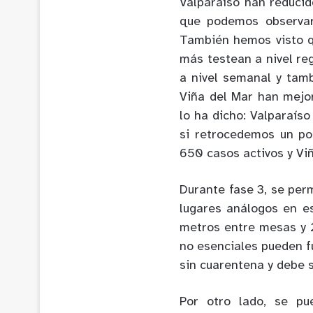
Valparaíso han reduci
que podemos observar
También hemos visto q
más testean a nivel re
a nivel semanal y tam
Viña del Mar han mejor
lo ha dicho: Valparaís
si retrocedemos un po
650 casos activos y Vi
Durante fase 3, se perm
lugares análogos en e
metros entre mesas y 
no esenciales pueden f
sin cuarentena y debe s
Por otro lado, se pu