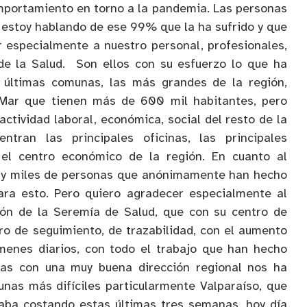
mportamiento en torno a la pandemia. Las personas
 estoy hablando de ese 99% que la ha sufrido y que
 especialmente a nuestro personal, profesionales,
 de la Salud. Son ellos con su esfuerzo lo que ha
 últimas comunas, las más grandes de la región,
 Mar que tienen más de 600 mil habitantes, pero
actividad laboral, económica, social del resto de la
ntran las principales oficinas, las principales
s el centro económico de la región. En cuanto al
hay miles de personas que anónimamente han hecho
ra esto. Pero quiero agradecer especialmente al
ción de la Seremía de Salud, que con su centro de
ro de seguimiento, de trazabilidad, con el aumento
menes diarios, con todo el trabajo que han hecho
nas con una muy buena dirección regional nos ha
nas más difíciles particularmente Valparaíso, que
aba costando estas últimas tres semanas, hoy día