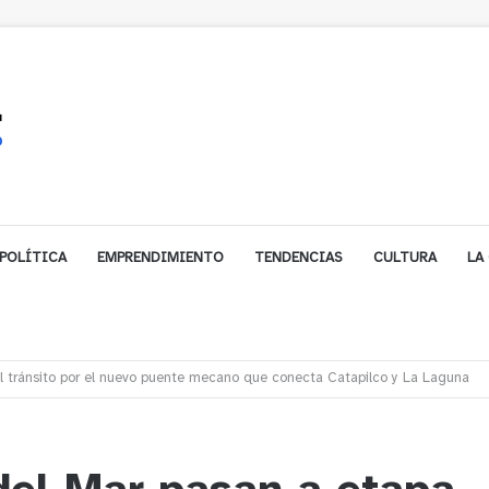
POLÍTICA
EMPRENDIMIENTO
TENDENCIAS
CULTURA
LA
í denuncian presunto traslado de aguas servidas hacia Concón desde planta 