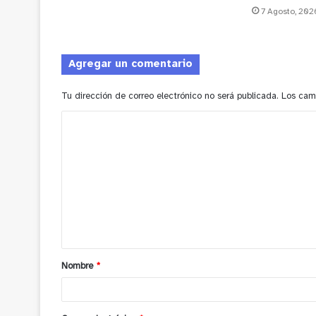
7 Agosto, 202
Agregar un comentario
Tu dirección de correo electrónico no será publicada.
Los cam
C
o
m
e
n
t
a
Nombre
*
r
i
o