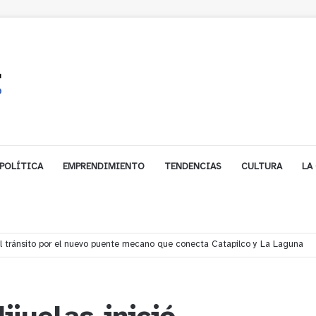
POLÍTICA
EMPRENDIMIENTO
TENDENCIAS
CULTURA
LA
í denuncian presunto traslado de aguas servidas hacia Concón desde planta 